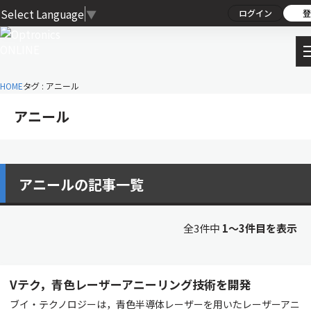
Select Language
▼
ログイン
登
HOME
タグ : アニール
アニール
アニールの記事一覧
全3件中
1〜3件目を表示
Vテク，青色レーザーアニーリング技術を開発
ブイ・テクノロジーは，青色半導体レーザーを用いたレーザーアニ