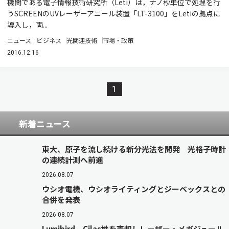
機関である電子情報技術研究所（Leti）は，ナノ秒単位で処理を行
うSCREENのUVレーザーアニール装置「LT-3100」をLetiの拠点に
導入し，両...
ニュース
ビジネス
光関連技術
市場・政策
2016.12.16
1
新着ニュース
東大、原子を流し続ける新分光法を開発 光格子時計
の連続計測へ前進
2026.08.07
ウシオ電機、ウシオライティングとジーベックスとの
合併を発表
2026.08.07
Lumibird、Cilas株を売却しレーザー・メガジュール