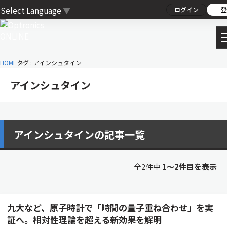
Select Language
▼
ログイン
登
HOME
タグ : アインシュタイン
アインシュタイン
アインシュタインの記事一覧
全2件中
1〜2件目を表示
九大など、原子時計で「時間の量子重ね合わせ」を実
証へ。相対性理論を超える新効果を解明