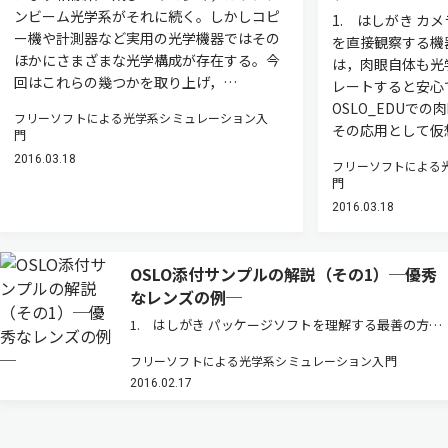
ンビーム光学系がそれに続く。しかしコピ
1. はしがき カ
ー機や計測器など実用の光学機器ではその
を直接観察する機
ほかにさまざまな光学構成が存在する。今
は，肉眼自体も光
回はこれらの幾つかを取り上げ，…
レートすると安心
OSLO_EDUで
フリーソフトによる光学系シミュレーション入
その応用として仮
門
2016.03.18
フリーソフトによる
門
2016.03.18
OSLO添付サンプルの解説（その1）─優秀
なレンズの例─
1. はしがき パッケージソフトを理解する最善の方法
は，そのソフトの使用例をできるだけ多くみることで
フリーソフトによる光学系シミュレーション入門
ある。また，自己の設計目的に類似したサンプルを見
2016.02.17
つければ，それを修正するだけで効率よく目標を達成
できる。