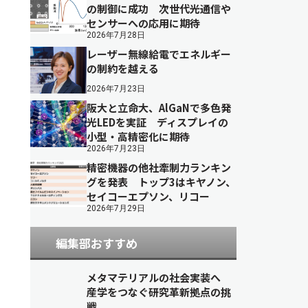
の制御に成功 次世代光通信や
センサーへの応用に期待
2026年7月28日
レーザー無線給電でエネルギー
の制約を越える
2026年7月23日
阪大と立命大、AlGaNで多色発
光LEDを実証 ディスプレイの
小型・高精密化に期待
2026年7月23日
精密機器の他社牽制力ランキン
グを発表 トップ3はキヤノン、
セイコーエプソン、リコー
2026年7月29日
編集部おすすめ
メタマテリアルの社会実装へ
産学をつなぐ研究革新拠点の挑
戦