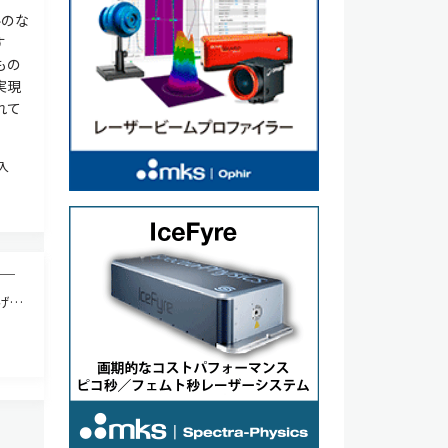
ルのな
す
もの
実現
れて
入
─
げ
，散
る総
，太