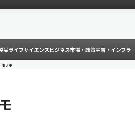
製品
ライフサイエンス
ビジネス
市場・政策
宇宙・インフラ
の活用メモ
メモ