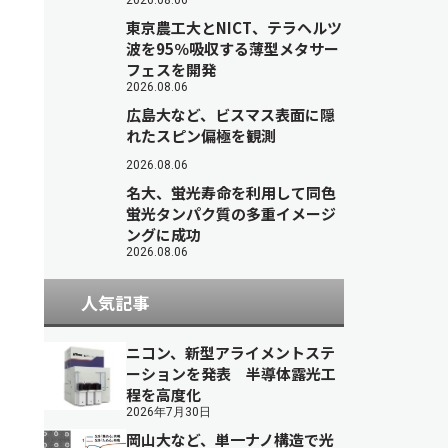
2026.08.06
東京農工大とNICT、テラヘルツ
波を95％吸収する薄型メタサー
フェスを開発
2026.08.06
広島大など、ビスマス表面に隠
れたスピン偏極を観測
2026.08.06
名大、蛍光寿命を利用して同色
蛍光タンパク質の多重イメージ
ングに成功
2026.08.06
人気記事
ニコン、新型アライメントステ
ーションを発表 半導体露光工
程を高度化
2026年7月30日
岡山大など、単一ナノ構造で光