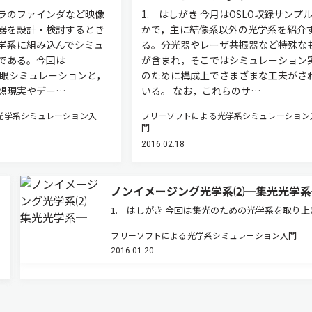
メラのファインダなど映像
1. はしがき 今月はOSLO収録サンプ
器を設計・検討するとき
かで，主に結像系以外の光学系を紹介
学系に組み込んでシミュ
る。分光器やレーザ共振器など特殊な
である。今回は
が含まれ，そこではシミュレーション
の肉眼シミュレーションと，
のために構成上でさまざまな工夫がさ
想現実やデー…
いる。 なお，これらのサ…
光学系シミュレーション入
フリーソフトによる光学系シミュレーション
門
2016.02.18
ノンイメージング光学系⑵─集光光学系
1. はしがき 今回は集光のための光学系を取り上
る。集光すべき光には平行光と散乱光とがあるが
フリーソフトによる光学系シミュレーション入門
乱光の集光系では画角の広さと一定面積に入射す
2016.01.20
光量が重要で，結像性能は問題にならない。なお
陽の直射光などの平行光は，…