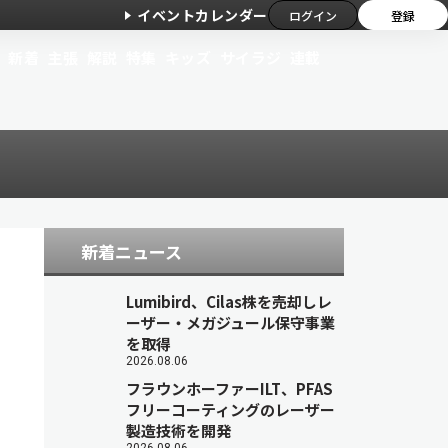
イベントカレンダー
ログイン
登録
新着
主張
解説
特集
キッズ
サイラジ
連載
新着ニュース
Lumibird、Cilas株を売却しレ
ーザー・メガジュール保守事業
を取得
2026.08.06
フラウンホーファーILT、PFAS
フリーコーティングのレーザー
製造技術を開発