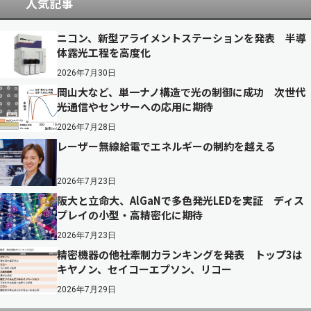
人気記事
ニコン、新型アライメントステーションを発表 半導
体露光工程を高度化
2026年7月30日
岡山大など、単一ナノ構造で光の制御に成功 次世代
光通信やセンサーへの応用に期待
2026年7月28日
レーザー無線給電でエネルギーの制約を越える
2026年7月23日
阪大と立命大、AlGaNで多色発光LEDを実証 ディス
プレイの小型・高精密化に期待
2026年7月23日
精密機器の他社牽制力ランキングを発表 トップ3は
キヤノン、セイコーエプソン、リコー
2026年7月29日