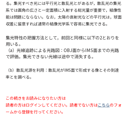
る。集光すべき光には平行光と散乱光とがあるが，散乱光の集光
系では画角の広さと一定面積に入射する総光量が重要で，結像性
能は問題にならない。なお，太陽の直射光などの平行光は，球面
収差に留意すれば通常の結像光学系で容易に集光できる。
集光特性の把握方法として，前回と同様に以下の2とおりを
用いる。
（a）光線追跡による光路図：OBJ面からIMS面までの光路
で評価。集光できない光線は途中で消失する。
（b）散乱光源を利用：散乱光がIMS面で形成する像とその到達
率とを調べる。
この続きをお読みになりたい方は
読者の方はログインしてください。読者でない方は
こちら
のフォ
ームから登録を行ってください。