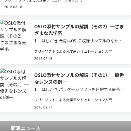
2016.03.18
OSLO添付サンプルの解説（その2）─さま
ざまな光学系─
1. はしがき 今月はOSLO収録サンプルのなか
で，主に結像系以外の光学系を紹介する。分光器
フリーソフトによる光学系シミュレーション入門
やレーザ共振器など特殊なものが含まれ，そこで
はシミュレーション実現のために構成上でさまざ
2016.02.18
まな工夫がされている。 なお，これらのサ…
OSLO添付サンプルの解説（その1）─優秀
なレンズの例─
1. はしがき パッケージソフトを理解する最善の
方法は，そのソフトの使用例をできるだけ多くみ
フリーソフトによる光学系シミュレーション入門
ることである。また，自己の設計目的に類似した
サンプルを見つければ，それを修正するだけで効
2016.02.17
率よく目標を達成できる。
新着ニュース