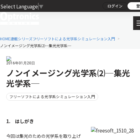
Select Language
▼
ログイン
登
HOME
連載シリーズ
フリーソフトによる光学系シミュレーション入門
ノンイメージング光学系⑵─集光光学系─
2016年01月20日
ノンイメージング光学系⑵─集光
光学系─
フリーソフトによる光学系シミュレーション入門
1. はしがき
今回は集光のための光学系を取り上げ