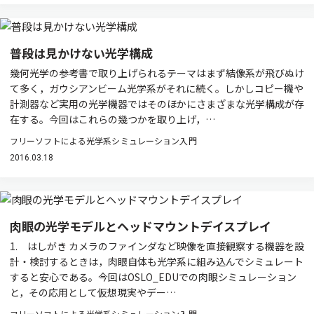
普段は見かけない光学構成
幾何光学の参考書で取り上げられるテーマはまず結像系が飛びぬけ
て多く，ガウシアンビーム光学系がそれに続く。しかしコピー機や
計測器など実用の光学機器ではそのほかにさまざまな光学構成が存
在する。今回はこれらの幾つかを取り上げ，…
フリーソフトによる光学系シミュレーション入門
2016.03.18
肉眼の光学モデルとヘッドマウントデイスプレイ
1. はしがき カメラのファインダなど映像を直接観察する機器を設
計・検討するときは，肉眼自体も光学系に組み込んでシミュレート
すると安心である。今回はOSLO_EDUでの肉眼シミュレーション
と，その応用として仮想現実やデー…
フリーソフトによる光学系シミュレーション入門