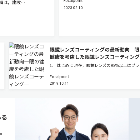
Focalpoint
鋼は，建設…
2023.02.10
眼鏡レンズコーティングの最新動向—眼
健康を考慮した眼鏡レンズコーティング
1. はじめに 現在，眼鏡レンズの95％以上はプ
ック素材となっている。プラスチック素材は軽い
Focalpoint
れにくい，加工し易いなど，メリットは豊富にあ
2019.10.11
が，キズや熱に対する耐性はガラス素材よりも劣
よって，それらのデメリッ…