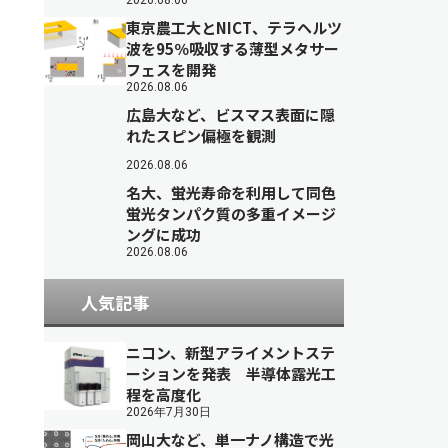
2026.08.06
東京農工大とNICT、テラヘルツ
波を95％吸収する薄型メタサー
フェスを開発
2026.08.06
広島大など、ビスマス表面に隠
れたスピン偏極を観測
2026.08.06
名大、蛍光寿命を利用して同色
蛍光タンパク質の多重イメージ
ングに成功
2026.08.06
人気記事
ニコン、新型アライメントステ
ーションを発表 半導体露光工
程を高度化
2026年7月30日
岡山大など、単一ナノ構造で光