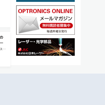
の
—
ラスチ
，割
る
る。