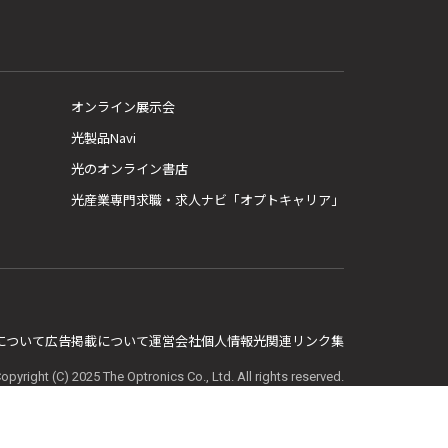
オンライン展示会
光製品Navi
光のオンライン書店
光産業専門求職・求人ナビ「オプトキャリア」
E について
広告掲載について
運営会社
個人情報
光関連リンク集
opyright (C) 2025 The Optronics Co., Ltd. All rights reserved.