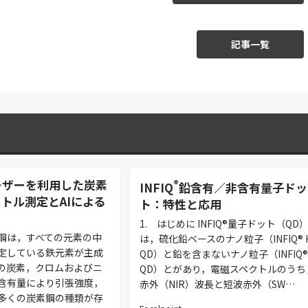
記事一覧
ーザーを利用した炭素
®
INFIQ
鉛含有／非含有量子ドッ
トル測定とAIによる
ト：特性と応用
1. はじめに INFIQ®量子ドット（QD
素鋼は，すべての元素の中
は，硫化鉛ベースのナノ粒子（INFIQ® H
定している鉄元素が主成
QD）と鉛を含まないナノ粒子（INFIQ® 
の炭素，クロムおよびニ
QD）とがあり，電磁スペクトルのうち
含有量により引張強度，
赤外（NIR）波長と短波赤外（SW…
多くの炭素鋼の種類が存