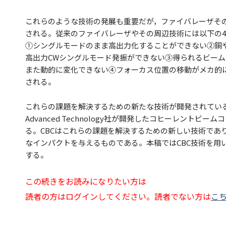
これらのような技術の発展も重要だが，ファイバレーザそ
される。従来のファイバレーザやその周辺技術には以下の
①シングルモードのまま高出力化することができない②銅
高出力CWシングルモード発振ができない③得られるビー
また動的に変化できない④フォーカス位置の移動がメカ的
される。
これらの課題を解決するための新たな技術が開発されている。
Advanced Technology社が開発したコヒーレントビ
る。CBCはこれらの課題を解決するための新しい技術であ
なインパクトを与えるものである。本稿ではCBC技術を用
する。
この続きをお読みになりたい方は
読者の方はログインしてください。読者でない方は
こ