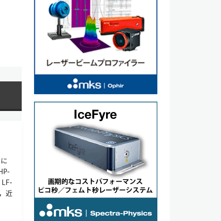
）に
P-
LF-
，近