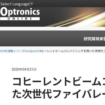
Select Language
▼
研究開発
新
HOME
連載シリーズ
Focalpoint
コヒーレントビームコンバイニングを用いた次世代
2020年04月21日
コヒーレントビーム
た次世代ファイバレ