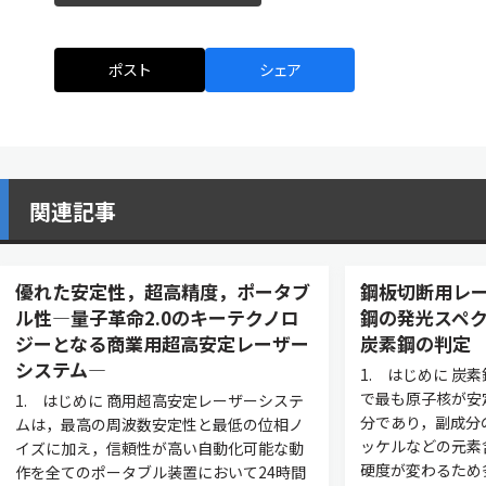
ポスト
シェア
関連記事
優れた安定性，超高精度，ポータブ
鋼板切断用レ
ル性—量子革命2.0のキーテクノロ
鋼の発光スペク
ジーとなる商業用超高安定レーザー
炭素鋼の判定
システム—
1. はじめに 炭
で最も原子核が安
1. はじめに 商用超高安定レーザーシステ
分であり，副成分
ムは，最高の周波数安定性と最低の位相ノ
ッケルなどの元素
イズに加え，信頼性が高い自動化可能な動
硬度が変わるため
作を全てのポータブル装置において24時間