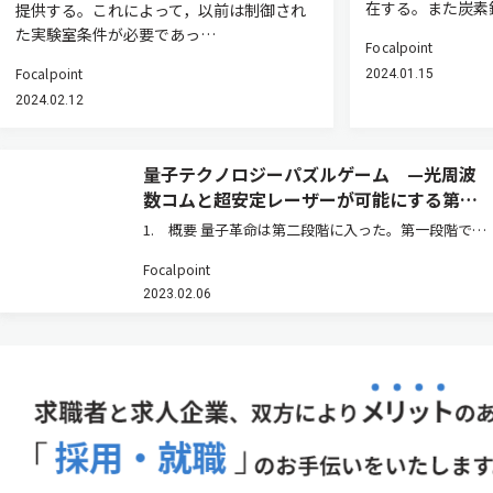
在する。また炭素
提供する。これによって，以前は制御され
た実験室条件が必要であっ…
Focalpoint
Focalpoint
2024.01.15
2024.02.12
量子テクノロジーパズルゲーム —光周波
数コムと超安定レーザーが可能にする第二
の量子革命—
1. 概要 量子革命は第二段階に入った。第一段階で
は，トランジスタ，半導体，レーザー，衛星ナビゲー
Focalpoint
ション技術などの新技術がもたらされたが，現在で
2023.02.06
は，通信，計算，シミュレーション，あるいはセンシ
ングや計測などのタスクに量子…