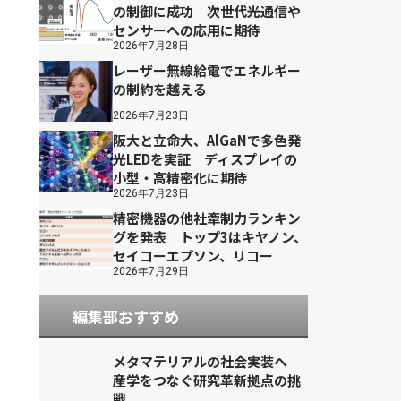
の制御に成功 次世代光通信や
センサーへの応用に期待
2026年7月28日
レーザー無線給電でエネルギー
の制約を越える
2026年7月23日
阪大と立命大、AlGaNで多色発
光LEDを実証 ディスプレイの
小型・高精密化に期待
2026年7月23日
精密機器の他社牽制力ランキン
グを発表 トップ3はキヤノン、
セイコーエプソン、リコー
2026年7月29日
編集部おすすめ
メタマテリアルの社会実装へ
産学をつなぐ研究革新拠点の挑
戦