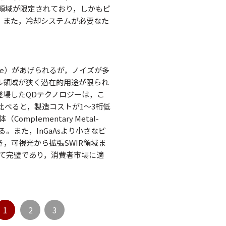
長領域が限定されており，しかもピ
。また，冷却システムが必要なた
Ge）があげられるが，ノイズが多
ル領域が狭く潜在的用途が限られ
登場したQDテクノロジーは，こ
比べると，製造コストが1～3桁低
plementary Metal-
がある。また，InGaAsより小さなピ
，可視光から拡張SWIR領域ま
て完璧であり，消費者市場に適
1
2
3