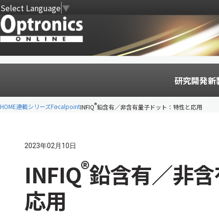
Select Language
▼
研究開発
新
®
HOME
連載シリーズ
Focalpoint
INFIQ
鉛含有／非含有量子ドット：特性と応用
2023年02月10日
®
INFIQ
鉛含有／非含
応用