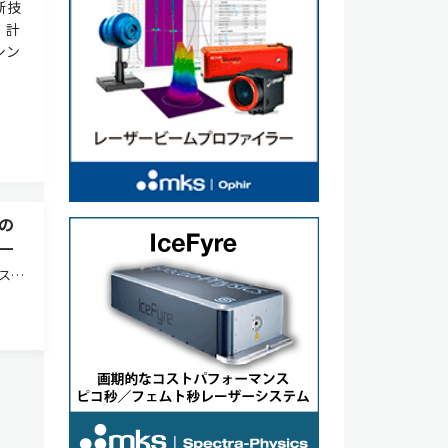
新技
，計
シン
の
—
ラスチ
，割
る
る。