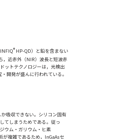
®
NFIQ
HP-QD）と鉛を含まない
ち，近赤外（NIR）波長と短波赤
子ドットテクノロジーは，光検出
究・開発が盛んに行われている。
しか吸収できない。シリコン固有
過してしまうためである。従っ
ンジウム・ガリウム・ヒ素
術が複雑であるため，InGaAsセ