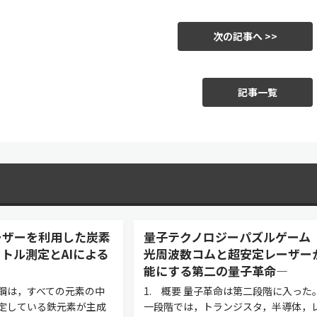
次の記事へ >>
記事一覧
ーザーを利用した炭素
量子テクノロジーパズルゲーム
トル測定とAIによる
光周波数コムと超安定レーザー
能にする第二の量子革命—
素鋼は，すべての元素の中
1. 概要 量子革命は第二段階に入った
定している鉄元素が主成
一段階では，トランジスタ，半導体，