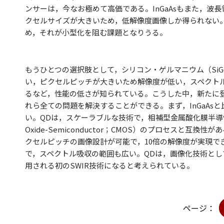
ンサーは，今なお極めて高価である。InGaAsもまた，波
クセルサイズが大きいため，低解像度画像しか得られない
め，それが小型化を阻む課題となりうる。
もうひとつの選択肢として，シリコン・ゲルマニウム（Si
い，ピクセルピッチが大きいため解像度が低い，スペクト
るなど，性能の低さが知られている。こうした中，新たに
れら全ての問題を解決することができる。まず，InGaAsと
い。QDは，スケーラブルな技術で，相補型金属酸化膜半導体（Com
Oxide-Semiconductor；CMOS）のプロセスと互換性
クセルピッチの画像設計が可能で，10倍の解像度が実現でき
で，スペクトル吸収の範囲も広い。QDは，画像化技術とし
用される初のSWIR技術になると考えられている。
ページ：