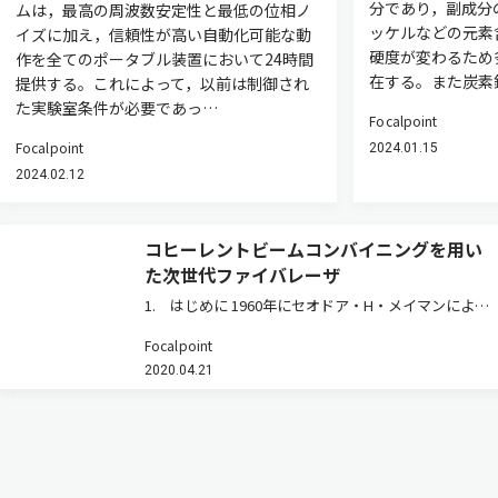
分であり，副成分
ムは，最高の周波数安定性と最低の位相ノ
ッケルなどの元素
イズに加え，信頼性が高い自動化可能な動
硬度が変わるため
作を全てのポータブル装置において24時間
在する。また炭素
提供する。これによって，以前は制御され
た実験室条件が必要であっ…
Focalpoint
Focalpoint
2024.01.15
2024.02.12
コヒーレントビームコンバイニングを用い
た次世代ファイバレーザ
1. はじめに 1960年にセオドア・H・メイマンにより
発見されたレーザは，以来50年余，目覚ましく進歩を
Focalpoint
続けている。中でもファイバレーザが誕生してから
2020.04.21
は，その高いビーム品質によりレーザ加工は品質，ス
ピードが向上した。レ…