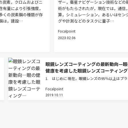
の炭素，クロムおよびニ
ザー，衛星ナビゲーション技術などの
含有量により引張強度，
術がもたらされたが，現在では，通信
多くの炭素鋼の種類が存
算，シミュレーション，あるいはセン
鋼は，建設…
グや計測などのタスクに量子…
Focalpoint
2023.02.06
眼鏡レンズコーティングの最新動向—眼
健康を考慮した眼鏡レンズコーティング
1. はじめに 現在，眼鏡レンズの95％以上はプ
ック素材となっている。プラスチック素材は軽い
Focalpoint
れにくい，加工し易いなど，メリットは豊富にあ
2019.10.11
が，キズや熱に対する耐性はガラス素材よりも劣
よって，それらのデメリッ…