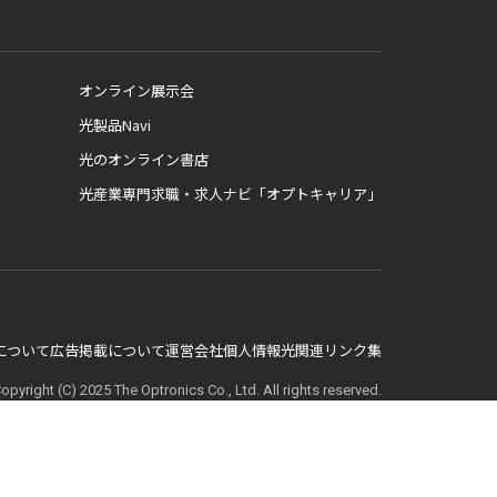
オンライン展示会
光製品Navi
光のオンライン書店
光産業専門求職・求人ナビ「オプトキャリア」
E について
広告掲載について
運営会社
個人情報
光関連リンク集
opyright (C) 2025 The Optronics Co., Ltd. All rights reserved.