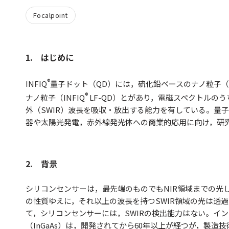
Focalpoint
1. はじめに
®
INFIQ
量子ドット（QD）には，硫化鉛ベースのナノ粒子（I
®
ナノ粒子（INFIQ
LF-QD）とがあり，電磁スペクトルのう
外（SWIR）波長を吸収・放出する能力を有している。量
器や太陽光発電，赤外線発光体への商業的応用に向け，研
2. 背景
シリコンセンサーは，最先端のものでもNIR領域までの光
の性質ゆえに，それ以上の波長を持つSWIR領域の光は透
て，シリコンセンサーには，SWIRの検出能力はない。イ
（InGaAs）は，開発されてから60年以上が経つが，製造技