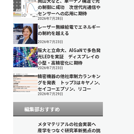
岡山大など、単一ナノ構造で光
の制御に成功 次世代光通信や
センサーへの応用に期待
2026年7月28日
レーザー無線給電でエネルギー
の制約を越える
2026年7月23日
阪大と立命大、AlGaNで多色発
光LEDを実証 ディスプレイの
小型・高精密化に期待
2026年7月23日
精密機器の他社牽制力ランキン
グを発表 トップ3はキヤノン、
セイコーエプソン、リコー
2026年7月29日
編集部おすすめ
メタマテリアルの社会実装へ
産学をつなぐ研究革新拠点の挑