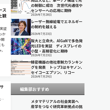
岡山大など、単一ナノ構造で光
の制御に成功 次世代光通信や
ース
センサーへの応用に期待
上観
2026年7月28日
レーザー無線給電でエネルギー
の制約を越える
宙実証
っか
2026年7月23日
の開
阪大と立命大、AlGaNで多色発
とも
光LEDを実証 ディスプレイの
み，
小型・高精密化に期待
2026年7月23日
精密機器の他社牽制力ランキン
グを発表 トップ3はキヤノン、
セイコーエプソン、リコー
2026年7月29日
サ
編集部おすすめ
成AI
メタマテリアルの社会実装へ
から
産学をつなぐ研究革新拠点の挑
究に