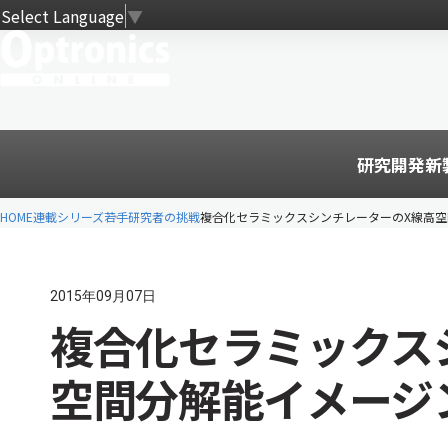
Select Language
▼
研究開発
新
HOME
連載シリーズ
若手研究者の挑戦
複合化セラミックスシンチレーターのX線高
2015年09月07日
複合化セラミックス
空間分解能イメージ