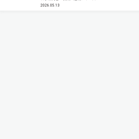
もともとは熱電材料の研究を行っていました。熱を電
2026.05.13
気に変換する材料で，特にMg3Sb2やそれにビスマス
を添加した材料は注…