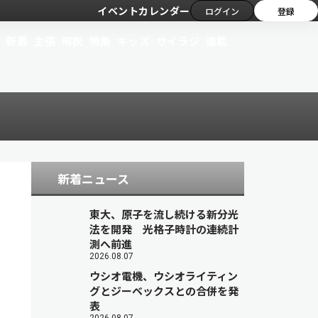
イベントカレンダー
ログイン
登録
新着
主張
解説
特集
キッズ
サイラジ
連載
新着ニュース
東大、原子を流し続ける新分光
法を開発 光格子時計の連続計
測へ前進
2026.08.07
ウシオ電機、ウシオライティン
グとジーベックスとの合併を発
表