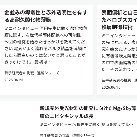
金並みの導電性と赤外透明性を有す
表面偏析と自
る高耐久酸化物薄膜
たペロブスカ
積層制御技術
ミニインタビュー 原田先生に聞く 酸化物薄
膜に託す，次世代半導体配線への可能性 ─
ミニインタビュー
今回の研究を始めたきっかけを教えてくだ
の先に見える，表
さい 電気がよく流れるバルク結晶を薄膜に
究を始めたきっか
したら面白いのではないかと思ったことが
に有機薄膜太陽電
きっかけです。 最初は…
の中で表面偏析の
た。その流れで，
若手研究者の挑戦
連載シリーズ
若手研究者の挑戦
2026.06.23
2026.06.10
新規赤外受光材料の開発に向けたMg
Sb
薄
3
2
膜のエピタキシャル成長
ミニインタビュー 坂根先生に聞く 視点を変えて見え
た赤外受光材料の可能性 ─研究を始めたきっかけから
若手研究者の挑戦
連載シリーズ