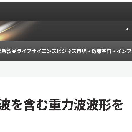
発
新製品
ライフサイエンス
ビジネス
市場・政策
宇宙・インフ
波を含む重力波波形を