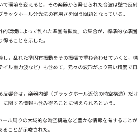
いて環境を変えると，その楽器から発せられた音波は壁で反射
ブラックホール分光法の有用さを問う問題となっている。
外的環境によって乱れた準固有振動」の集合が，標準的な準固
り得ることを示した。
算し，乱れた準固有振動をその振幅で重ね合わせていくと，標
テイル重力波など）も含めて，元々の波形がより高い精度で再
る反響音は，楽器内部（ブラックホール近傍の時空構造）だけ
）に関する情報も含み得ることに例えられるという。
ホール周りの大域的な時空構造など豊かな情報を有することが
あることが示唆された。