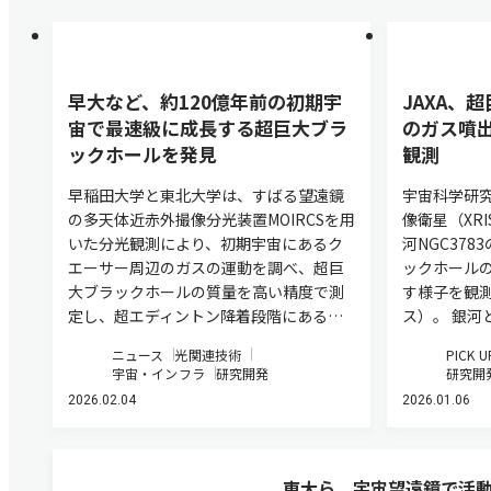
早大など、約120億年前の初期宇
JAXA、
宙で最速級に成長する超巨大ブラ
のガス噴
ックホールを発見
観測
早稲田大学と東北大学は、すばる望遠鏡
宇宙科学研究
の多天体近赤外撮像分光装置MOIRCSを用
像衛星（XR
いた分光観測により、初期宇宙にあるク
河NGC37
エーサー周辺のガスの運動を調べ、超巨
ックホール
大ブラックホールの質量を高い精度で測
す様子を観
定し、超エディントン降着段階にある…
ス）。 銀河
ニュース
光関連技術
PICK U
宇宙・インフラ
研究開発
研究開
2026.02.04
2026.01.06
東大ら，宇宙望遠鏡で活