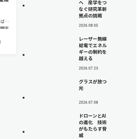
へ 産学をつ
なぐ研究革新
拠点の挑戦
すばる
2026.08.05
初期宇
ーゲッ
レーザー無線
ッブ宇
発
給電でエネル
，7個
ギーの制約を
む巨大
越える
2026.07.23
グラスが放つ
光
2026.07.08
ドローンとAI
の進化 技術
がもたらす脅
威