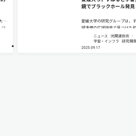
鏡でブラックホール発見
大
愛媛大学の研究グループは，
，ジ
望遠鏡の広域探査で見つけた
宙の最高光度の銀河11個をタ
ニュース
光関連技術
宇宙
トとして，ジェイムズ・ウェ
宇宙・インフラ
研究開
ール
宙望遠鏡による超高感度観測し
2025.09.17
ュー
の銀河の中に，塵に隠れて潜
ブラックホールを発見する…