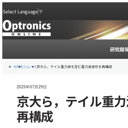
Select Language
▼
研究開
HOME
ニュース
京大ら，テイル重力波を含む重力波波形を再構成
2025年07月29日
京大ら，テイル重力
再構成