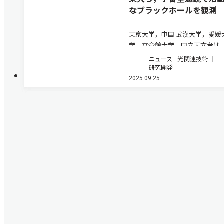
なブラックホールを観測
東京大学，中国 武漢大学，愛媛
学，立命館大学，国立天文台は
ェイムズ・ウェッブ宇宙望遠鏡
ニュース
光関連技術
（JWST）を用いて129億年前の
研究開発
に存在する活動的なブラックホ
2025.09.25
（クェーサー）を観測した（ニ
スリリース）。 JWSTの…