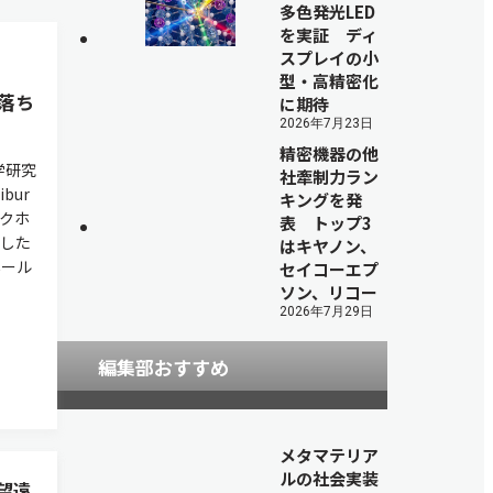
多色発光LED
を実証 ディ
スプレイの小
型・高精密化
落ち
に期待
2026年7月23日
精密機器の他
学研究
社牽制力ラン
bur
キングを発
クホ
表 トップ3
した
はキヤノン、
ホール
セイコーエプ
ソン、リコー
2026年7月29日
編集部おすすめ
メタマテリア
ルの社会実装
望遠