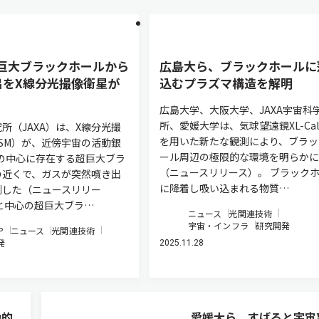
超巨大ブラックホールから
広島大ら、ブラックホールに
出をX線分光撮像衛星が
込むプラズマ構造を解明
広島大学、大阪大学、JAXA宇宙科
所、愛媛大学は、気球望遠鏡XL-Cali
所（JAXA）は、X線分光撮
を用いた新たな観測により、ブラッ
ISM）が、近傍宇宙の活動銀
ール周辺の極限的な環境を明らかに
83の中心に存在する超巨大ブラ
（ニュースリリース）。 ブラック
の近くで、ガスが突然噴き出
に降着し吸い込まれる物質…
測した（ニュースリリー
と中心の超巨大ブラ…
ニュース
光関連技術
宇宙・インフラ
研究開発
P
ニュース
光関連技術
発
2025.11.28
動的
愛媛大ら，すばると宇宙