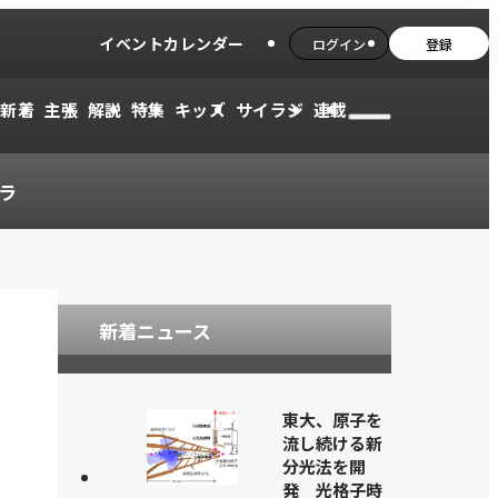
イベントカレンダー
ログイン
登録
新着
主張
解説
特集
キッズ
サイラジ
連載
ラ
新着ニュース
東大、原子を
流し続ける新
分光法を開
発 光格子時