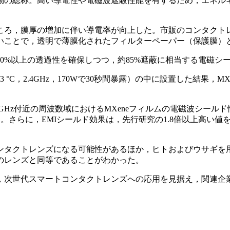
化物の総称。高い導電性や電磁波遮蔽性能を有するため，エネ
ところ，膜厚の増加に伴い導電率が向上した。市販のコンタク
ことで，透明で薄膜化されたフィルターペーパー（保護膜）と
80%以上の透過性を確保しつつ，約85%遮蔽に相当する電磁シ
°C，2.4GHz，170Wで30秒間暴露）の中に設置した結果，M
z付近の周波数域におけるMXeneフィルムの電磁波シールド性能
した。さらに，EMIシールド効果は，先行研究の1.8倍以上高
ンタクトレンズになる可能性があるほか，ヒトおよびウサギを用い
常のレンズと同等であることがわかった。
，次世代スマートコンタクトレンズへの応用を見据え，関連企