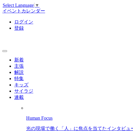
Select Language
▼
イベントカレンダー
ログイン
登録
新着
主張
解説
特集
キッズ
サイラジ
連載
Human Focus
光の現場で働く「人」に焦点を当てたインタビュ