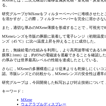
MXeneとは，二次元構造の遷移金属炭化物・窒化物・炭窒
る。
研究グループがMXeneをフィルターペーパーに堆積させた
を溶かすが，この際，フィルターペーパーを完全に溶かさない
また，適切な厚みのMXene薄膜を形成することで，可視光で
MXeneレンズを市販の豚眼に装着して電子レンジ（初期温度13 
ンズ（45 °C）に比べ温度上昇を抑えることに成功した。
また，無線給電の仕組みを利用し，より高周波帯域である5.8GH
膜厚2.1mm）は，約85%の電磁波を遮蔽できることを確認
の厚みでは世界最高レベルの性能を達成したとしている。
さらに，MXeneの多層構造により従来よりも乾燥しにくいコ
認。市販レンズとの比較から，MXeneレンズの安全性は通
研究グループは，今回開発した転写および封止技術について
キーワード：
MXene
ウェアラブルディスプレー