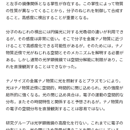
と左手の鏡像関係となる掌性が存在する。この掌性によって物質
の性質が異なってくることから，分子のねじれを制御して合成す
ること，高感度に検出することが重要となる。
分子のねじれの検出には円偏光に対する光吸収の違いが利用でき
るが，その感度は非常に低い。そこで分子を金属ナノ物質に近づ
けることで高感度化できる可能性があるが，そのためには，ナノ
物質近傍で光がねじれる空間とそのメカニズムを解明する必要が
ある。しかし通常の光学顕微鏡では空間分解能に制限があり，こ
れを直接観測することはできなかった。
ナノサイズの金属ナノ物質に光を照射するとプラズモンにより，
光はナノ物質近傍に空間的，時間的に閉じ込められ，光の強度が
局所的に強くなる。光の閉じ込め具合は，電子の運動の空間的な
分布，またその時間特性と関係すると予想されるが，ナノ物質内
の電子の空間分布を直接観測することは容易ではない。
研究グループは光学顕微鏡の高度化を行ない，これまでに電子の
分布により，光の閉じ込め効果が違うことを明らかにしている。