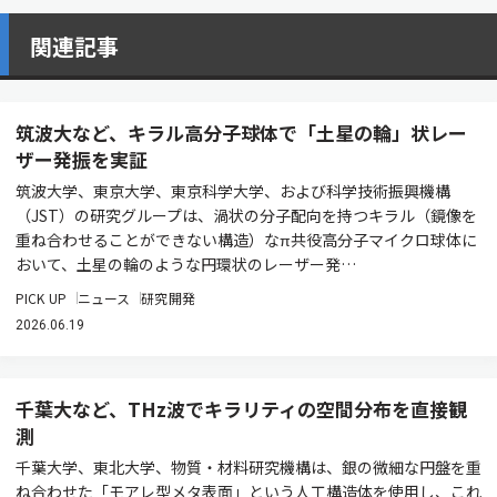
関連記事
筑波大など、キラル高分子球体で「土星の輪」状レー
ザー発振を実証
筑波大学、東京大学、東京科学大学、および科学技術振興機構
（JST）の研究グループは、渦状の分子配向を持つキラル（鏡像を
重ね合わせることができない構造）なπ共役高分子マイクロ球体に
おいて、土星の輪のような円環状のレーザー発…
PICK UP
ニュース
研究開発
2026.06.19
千葉大など、THz波でキラリティの空間分布を直接観
測
千葉大学、東北大学、物質・材料研究機構は、銀の微細な円盤を重
ね合わせた「モアレ型メタ表面」という人工構造体を使用し、これ