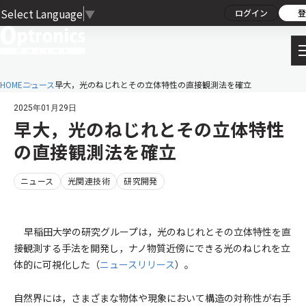
Select Language
▼
ログイン
登
HOME
ニュース
早大，光のねじれとその立体特性の直接観測法を確立
2025年01月29日
早大，光のねじれとその立体特性
の直接観測法を確立
ニュース
光関連技術
研究開発
早稲田大学の研究グループは，光のねじれとその立体特性を直
接観測する手法を開発し，ナノ物質近傍にできる光のねじれを立
体的に可視化した（
ニュースリリース
）。
自然界には，さまざまな物体や現象において構造の対称性が右手