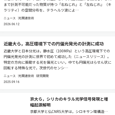
まで計測不可能だった物質が持つ「右ねじれ」と「左ねじれ」（キ
ラリティ）の空間分布を、テラヘルツ波によ…
ニュース
光関連技術
2026.06.12
近畿大ら，高圧環境下での円偏光発光の計測に成功
近畿大学と日本分光は，静水圧（100MPa）という高圧環境下での
円偏光発光の計測に世界で初めて成功した（ニュースリリース）。
特定の方向に振動する光を偏光といい，中でも円偏光はらせん状に
回転する特殊な光で，次世代のセンシ…
ニュース
光関連技術
研究開発
2025.09.16
京大ら，シリカのキラル光学信号発現と増
幅起源解明
京都大学と仏CNRS大学は，シロキサン環構造の