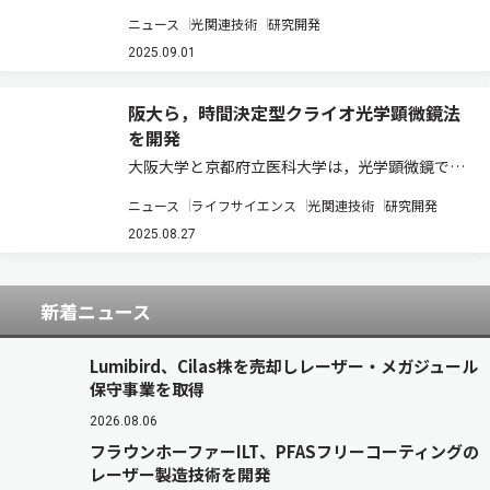
立体配座に着目し，シリカのキラル光学信号の発
ニュース
光関連技術
研究開発
現と信号増幅の起源を明らかにした（ニュースリ
リース）。 キラルな分子集合体を鋳型に用いたソ
2025.09.01
ルゲル法により合成されるシリカは，キラル…
阪大ら，時間決定型クライオ光学顕微鏡法
を開発
大阪大学と京都府立医科大学は，光学顕微鏡で観
察中の細胞を，任意のタイミングかつミリ秒レベ
ニュース
ライフサイエンス
光関連技術
研究開発
ルの時間精度で凍結固定し，そのまま詳細に観察
できる技術「時間決定型クライオ光学顕微鏡法」
2025.08.27
の開発に成功した（ニュースリリース）。 細胞…
新着ニュース
Lumibird、Cilas株を売却しレーザー・メガジュール
保守事業を取得
2026.08.06
フラウンホーファーILT、PFASフリーコーティングの
レーザー製造技術を開発