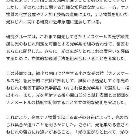
しかし，光のねじれに関する詳細な知見はなかった。一方，ナノ
物質の化学合成やナノ加工技術の進展により，ナノ物質を用いた
光ねじれに関する研究が近年急速に進展している。
研究グループは，これまで開発してきたナノスケールの光学顕微
鏡に光のねじれ測定を可能とする光学系を組み合わせて，装置を
あらたに開発した。さらに，光の広がりとねじれの度合いを評価
するために，立体的な観測手法を組み合わせることを考案した。
この装置では，微小な開口に発生する小さな光の粒（ナノスケー
ルの光）を局所的に試料に照射して，試料から透過してくる光の
ねじれを装置下部の光学部品（ねじれ検出光学系）で選別し，検
出する。また，光を照射する微小開口部分と試料表面との距離を
ナノメートルの精度で制御することで立体的な観測を実現した。
これにより，金属ナノ物質で起こる電子の分布によって，光のね
じれ具合が違うことを明らかにした。さらに，光を集める強さと
ねじれの強さには違いがあること，「光の広がりと比べて，光の