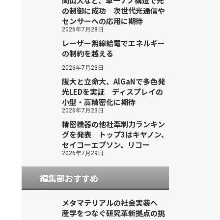
岡山大など、単一ナノ構造で光
の制御に成功 次世代光通信や
センサーへの応用に期待
2026年7月28日
レーザー無線給電でエネルギー
の制約を越える
2026年7月23日
阪大と立命大、AlGaNで多色発
光LEDを実証 ディスプレイの
小型・高精密化に期待
2026年7月23日
精密機器の他社牽制力ランキン
グを発表 トップ3はキヤノン、
セイコーエプソン、リコー
2026年7月29日
編集部おすすめ
メタマテリアルの社会実装へ
産学をつなぐ研究革新拠点の挑