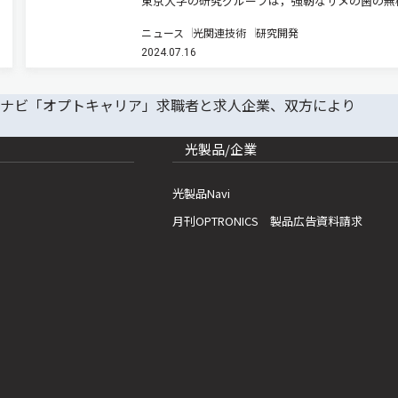
東京大学の研究グループは，強靭なサメの歯の無
分であるフルオロアパタイトを主成分とした構造
ニュース
光関連技術
研究開発
示すフォトニック材料の開発に成功した（ニュー
2024.07.16
リース）。 液晶からなるフォトニック材料は従
体材料とは異なり流動性があ…
光製品/企業
光製品Navi
月刊OPTRONICS 製品広告資料請求