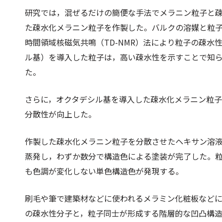
研究では，混ぜるだけの簡便な手法でメラニン粒子と
た疎水化メラニン粒子を作製した。バルクの溶媒と粒
時間領域核磁気共鳴（TD-NMR）法により粒子の疎水
ル基）を導入した粒子は，高い疎水性を示すことで知
た。
さらに，オクタデシル基を導入した疎水化メラニン粒
分散性が向上した。
作製した疎水化メラニン粒子を分散させたヘキサン溶
蒸発し，わずか数分で構造色による塗装が完了した。
も色調が変化しない単色構造色が発現する。
刷毛や筆で建築材などに使われるメラミン化粧板など
の疎水性分子と，粒子同士が形成する階層的な凹凸構造