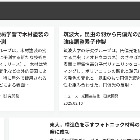
機械学習で木材塗装の
筑波大，昆虫の羽から円偏光の
予測
強度調整素子作製
ループは，木材塗装の劣
筑波大学の研究グループは，円偏光を
に予測する新たな技術を
する昆虫（アオドウコガネ）のさやば
スリリース）。 木材は紫
表面に導電性高分子ポリアニリンをコ
変化などの外的要因によ
ィングし，ポリアニリンの酸化と還元
，特に屋外で使用される
る発色の変化と，昆虫のもつ円偏光反
どによる表面…
性を組み合わせた，円偏光の反射…
術
研究開発
ニュース
光関連技術
研究開発
2025.02.10
東大，構造色を示すフォトニック材料の
発に成功