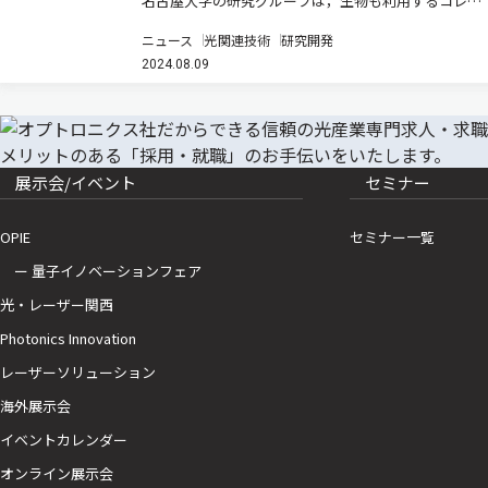
名古屋大学の研究グループは，生物も利用するコレス
テリック液晶（CLC）に蛍光色素を導入したマイクロ
ニュース
光関連技術
研究開発
メーターサイズで粒径の揃った蛍光性コレステリック
2024.08.09
液晶（FCLC）粒子を開発した（ニュースリリース）。
ユニークな円偏光発光…
展示会/イベント
セミナー
OPIE
セミナー一覧
ー 量子イノベーションフェア
光・レーザー関西
Photonics Innovation
レーザーソリューション
海外展示会
イベントカレンダー
オンライン展示会