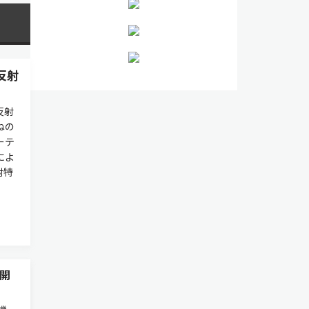
反射
反射
ねの
ーテ
によ
射特
開