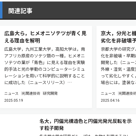
関連記事
広島大ら，ヒメオニソテツが青く見
京大，分光と
える理由を解明
劣化を非破壊
広島大学，九州工業大学，高知大学は，南
京都大学の研究グ
アフリカ原産のソテツ類の一種，ヒメオニ
化を非破壊・早期
ソテツの葉が「青色」に見える理由を実験
開発した（ニュー
的手法と光の挙動のコンピューターシミュ
外線・湿気・温度
レーションを用いて科学的に説明すること
って劣化しやすく
に成功した（ニュースリリース）…
場合には，塗装な
ニュース
光関連技術
研究開発
ニュース
光関連技
2025.05.19
2025.04.16
名大，円偏光構造色と円偏光発光反転を示
す粒子開発