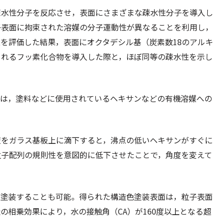
疎水性分子を反応させ，表面にさまざまな疎水性分子を導入し
子表面に拘束された溶媒の分子運動性が異なることを利用し，
性を評価した結果，表面にオクタデシル基（炭素数18のアルキ
られるフッ素化合物を導入した際と，ほぼ同等の疎水性を示し
子は，塗料などに使用されているヘキサンなどの有機溶媒への
液をガラス基板上に滴下すると，沸点の低いヘキサンがすぐに
粒子配列の規則性を意図的に低下させたことで，角度を変えて
に塗装することも可能。得られた構造色塗装表面は，粒子表面
の相乗効果により，水の接触角（CA）が160度以上となる超