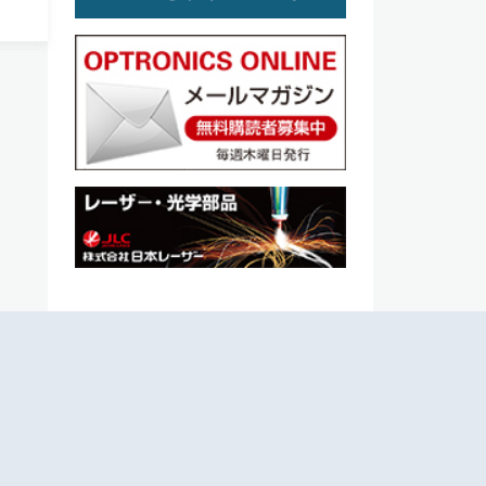
スリ
製造