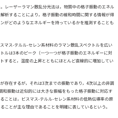
た。レーザーラマン散乱分光法は，物質中の格子振動のエネル
を解析することにより，格子振動の緩和時間に関する情報が得
ーンがどのようなエネルギーを持っているかを推測することも
スマス-テルル-セレン系材料のラマン散乱スペクトルを広い
トルは3本のピーク（一つ一つが格子振動のエネルギーに対
ットすると，温度の上昇とともにほとんど直線的に増加してい
が存在するが，それは3次までの振動であり，4次以上の非調
調和振動は近似的には大きな振幅をもった格子振動に対応す
ることは，ビスマス-テルル-セレン系材料の低熱伝導率の原
あることが主な理由であることを明確に表しているという。