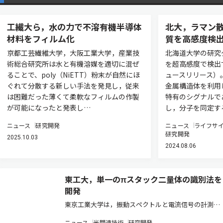
工繊大ら，水の力で不溶有機半導体
北大，ラマン
材料をフィルム化
質を高感度検
京都工芸繊維大学，大阪工業大学，産業技
北海道大学の研究
術総合研究所は水と有機溶媒を適切に混ぜ
を超高感度で検出
ることで、poly（NiETT）粉末が自然にほ
ュースリリース）
ぐれて分散する新しい手法を発見し，従来
金属構造体を利用
は困難だった薄くて柔軟なフィルムの作製
特有のシグナルで
が可能になったと発表し…
し，分子を同定す
ニュース
研究開発
ニュース
ライフサ
研究開発
2025.10.03
2024.08.06
東工大，単一のπスタック二量体の識別法を
開発
東京工業大学は，振動スペクトルと電流信号の計測に
より，単一分子のπスタック二量体を識別する手法を
ニュース
光関連技術
研究開発