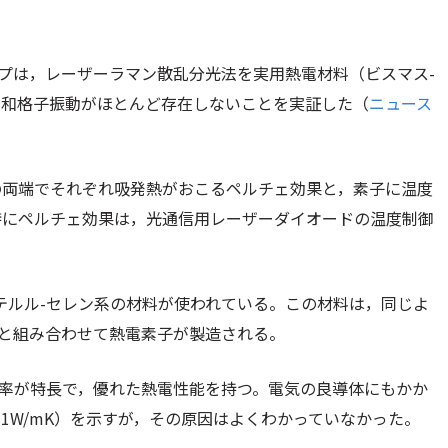
ープは，レーザーラマン散乱分光法を実用熱電材料（ビスマス-
調和格子振動がほとんど存在しないことを実証した（
ニュース
の両端でそれぞれ吸発熱がおこるペルチェ効果と，素子に温度
特にペルチェ効果は，光通信用レーザーダイオードの温度制御
テルル-セレン系の材料が使われている。この材料は，同じよ
料と組み合わせて熱電素子が製造される。
導率が特長で，優れた熱電性能を持つ。電気の良導体にもかか
1W/mK）を示すが，その原因はよくわかっていなかった。