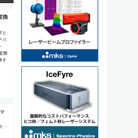
変換
子と
デバ
ー
変換
決す
ッ
と比
実現