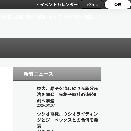
イベントカレンダー
ログイン
登録
新着
主張
解説
特集
キッズ
サイラジ
連載
新着ニュース
東大、原子を流し続ける新分光
法を開発 光格子時計の連続計
測へ前進
2026.08.07
ウシオ電機、ウシオライティン
グとジーベックスとの合併を発
表