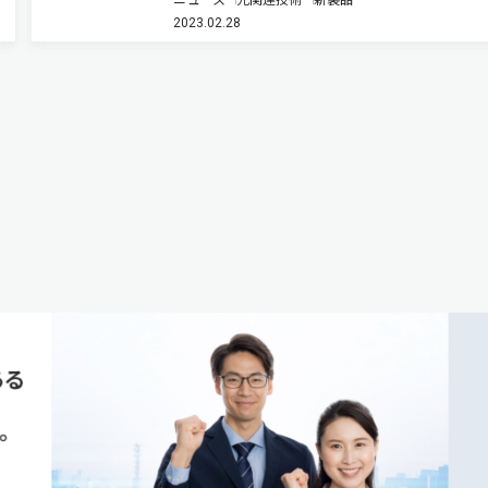
する前方励起ラマンユニットを開発した（ニュー
2023.02.28
リース）。2023年7月からサンプル出荷し，順次
を開始する。 ラマン増幅…