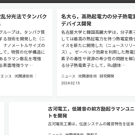
散乱分光法でタンパク
名大ら，高熱起電力の分子熱電
出
デバイス開発
グループは，タンパク質
名古屋大学と韓国高麗大学は，分子素
する技術を開発した（ニ
しては最高の熱起電力を持つ熱電変換
。 ナノメートルサイズの
イスを新たに開発した（ニュースリリ
して，物質の化学構造に
ス）。 ゼーベック効果を利用した熱電
あるラマン散乱を増強
素子の毒性や資源の希少性の問題を解
る表面増強ラマ…
る分子熱電素子として，Ru錯体…
イエンス
光関連技術
ニュース
光関連技術
研究開発
2024.02.15
古河電工，低雑音の前方励起ラマンユニ
トを開発
古河電気工業は，伝送システムの雑音特性を従来
較して改善し，信号伝送の高品質化と長距離化を
ニュース
光関連技術
新製品