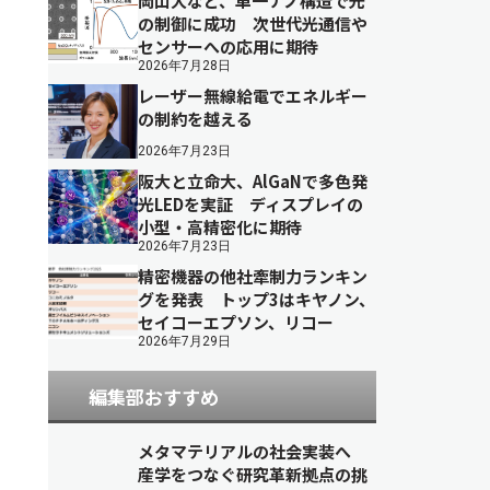
岡山大など、単一ナノ構造で光
の制御に成功 次世代光通信や
センサーへの応用に期待
2026年7月28日
レーザー無線給電でエネルギー
の制約を越える
2026年7月23日
阪大と立命大、AlGaNで多色発
光LEDを実証 ディスプレイの
小型・高精密化に期待
2026年7月23日
精密機器の他社牽制力ランキン
グを発表 トップ3はキヤノン、
セイコーエプソン、リコー
2026年7月29日
編集部おすすめ
メタマテリアルの社会実装へ
産学をつなぐ研究革新拠点の挑