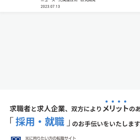
開発した（ニュースリリース）。 π電子を介した相互
2023.07.13
作用（π—π相互作用）は，電子材料における結晶構造
や電子輸送特性，薬品と生…