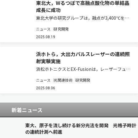
東北大，Wるつぼで高融点酸化物の単結晶
成長に成功
東北大学の研究グループは，融点が3,400℃を超
えるタングステン（W）製のるつぼに着目し，新
ニュース
研究開発
たな結晶成長技術を開発した（ニュースリリー
ス）。 半導体や電子機器，光学機器等に用いられ
2025.08.19
る付加価値の高い単結晶の一部は，これまで…
浜ホトら，大出力パルスレーザーの連続照
射実験実施
浜松ホトニクスとEX-Fusionは，レーザーフュー
ジョン研究において，大出力のパルスレーザーを
ニュース
光関連技術
研究開発
連続して模擬燃料ターゲットに照射する重要な技
術の実証試験を行なった（ニュースリリース）。
2025.08.06
現在，最も研究が進んでいるレーザー…
新着ニュース
東大、原子を流し続ける新分光法を開発 光格子時計
の連続計測へ前進