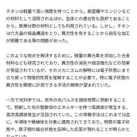
チタンは軽量で高い強度を持つことから，航空機やエンジンなど
の材料として活用されるほか，生体との適合性も良好であること
から，医療分野の材料としても利用されている。しかし，チタン
は六方晶の結晶構造をとり，異方性を有することから自在な加工
が困難である等の問題があった。
このような弱点を解決するために，微量の異元素を添加した合金
材料なども研究されており，異方性の消失や固溶強化などの効果
が実証されているが，そのメカニズムの解明には電子状態にまで
立ち戻って物理的性質を理解することが必要で，特に電子状態の
異方性を簡便に計測できる手法の開発が望まれていた。
一方で光科学では，赤外の光パルスを固体物質に照射すること
で，照射した光の整数倍のエネルギーを持つ高調波が発生する，
高次高調波発生が注目されていた。この実験手法はこれまでは主
に，半導体や絶縁体を対象に適用されてきており，物質の電子状
態や，原子間の結合状態を反映した応答が現れることが明らかと
なっていた。