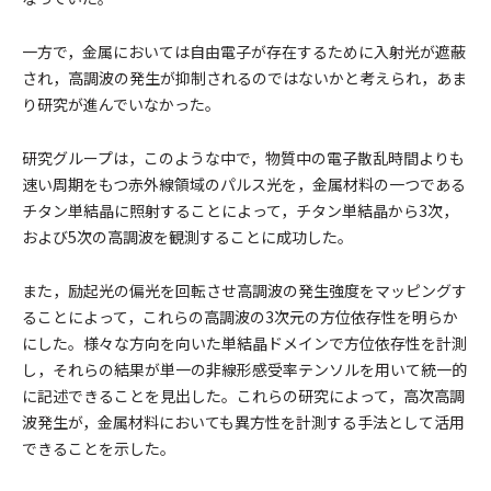
一方で，金属においては自由電子が存在するために入射光が遮蔽
され，高調波の発生が抑制されるのではないかと考えられ，あま
り研究が進んでいなかった。
研究グループは，このような中で，物質中の電子散乱時間よりも
速い周期をもつ赤外線領域のパルス光を，金属材料の一つである
チタン単結晶に照射することによって，チタン単結晶から3次，
および5次の高調波を観測することに成功した。
また，励起光の偏光を回転させ高調波の発生強度をマッピングす
ることによって，これらの高調波の3次元の方位依存性を明らか
にした。様々な方向を向いた単結晶ドメインで方位依存性を計測
し，それらの結果が単一の非線形感受率テンソルを用いて統一的
に記述できることを見出した。これらの研究によって，高次高調
波発生が，金属材料においても異方性を計測する手法として活用
できることを示した。