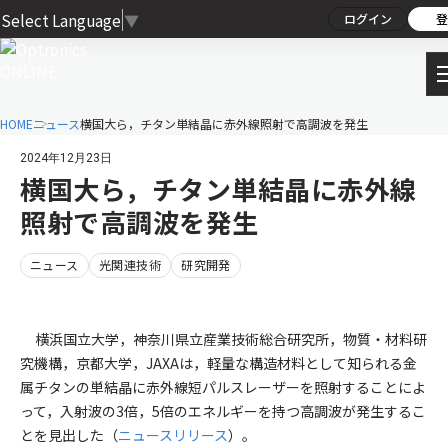
Select Language
▼
ログイン
登
HOME
ニュース
横国大ら，チタン単結晶に赤外線照射で高調波を発生
2024年12月23日
横国大ら，チタン単結晶に赤外線
照射で高調波を発生
ニュース
光関連技術
研究開発
横浜国立大学，神奈川県立産業技術総合研究所，物質・材料研
究機構，京都大学，JAXAは，軽量な構造材料として知られる金
属チタンの単結晶に赤外線短パルスレーザーを照射することによ
って，入射波の3倍，5倍のエネルギーを持つ高調波が発生するこ
とを見出した（
ニュースリリース
）。