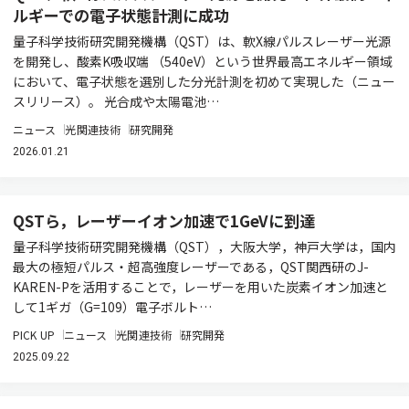
ルギーでの電子状態計測に成功
量子科学技術研究開発機構（QST）は、軟X線パルスレーザー光源
を開発し、酸素K吸収端 （540eV）という世界最高エネルギー領域
において、電子状態を選別した分光計測を初めて実現した（ニュー
スリリース）。 光合成や太陽電池…
ニュース
光関連技術
研究開発
2026.01.21
QSTら，レーザーイオン加速で1GeVに到達
量子科学技術研究開発機構（QST），大阪大学，神戸大学は，国内
最大の極短パルス・超高強度レーザーである，QST関西研のJ-
KAREN-Pを活用することで，レーザーを用いた炭素イオン加速と
して1ギガ（G=109）電子ボルト…
PICK UP
ニュース
光関連技術
研究開発
2025.09.22