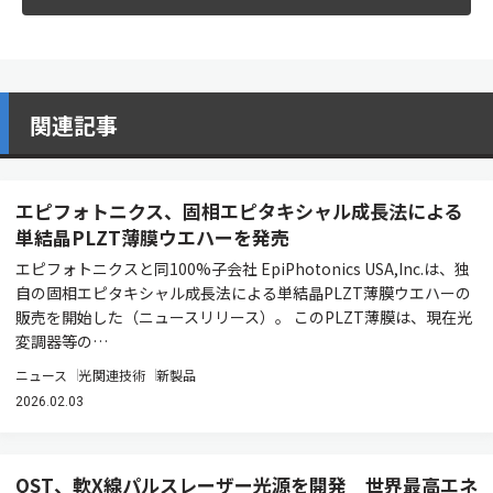
関連記事
エピフォトニクス、固相エピタキシャル成長法による
単結晶PLZT薄膜ウエハーを発売
エピフォトニクスと同100%子会社 EpiPhotonics USA,Inc.は、独
自の固相エピタキシャル成長法による単結晶PLZT薄膜ウエハーの
販売を開始した（ニュースリリース）。 このPLZT薄膜は、現在光
変調器等の…
ニュース
光関連技術
新製品
2026.02.03
QST、軟X線パルスレーザー光源を開発 世界最高エネ