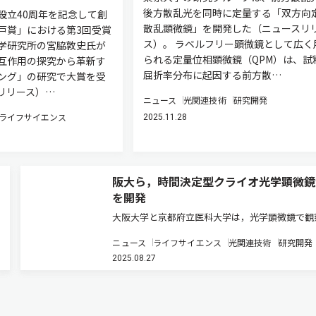
後方散乱光を同時に定量する「双方向
設立40周年を記念して創
散乱顕微鏡」を開発した（ニュースリ
戸賞」における第3回受賞
ス）。 ラベルフリー顕微鏡として広く
学研究所の宮脇敦史氏が
られる定量位相顕微鏡（QPM）は、試
互作用の探究から革新す
屈折率分布に起因する前方散…
ング」の研究で大賞を受
リリース）…
ニュース
光関連技術
研究開発
ライフサイエンス
2025.11.28
阪大ら，時間決定型クライオ光学顕微鏡
を開発
大阪大学と京都府立医科大学は，光学顕微鏡で観
の細胞を，任意のタイミングかつミリ秒レベルの
ニュース
ライフサイエンス
光関連技術
研究開発
精度で凍結固定し，そのまま詳細に観察できる技
2025.08.27
「時間決定型クライオ光学顕微鏡法」の開発に成
た（ニュースリリース）。 細胞…