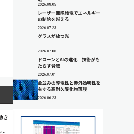
2026.08.05
レーザー無線給電でエネルギー
の制約を越える
2026.07.23
グラスが放つ光
2026.07.08
ドローンとAIの進化 技術がも
たらす脅威
2026.07.01
金並みの導電性と赤外透明性を
有する高耐久酸化物薄膜
2026.06.23
動き
光と