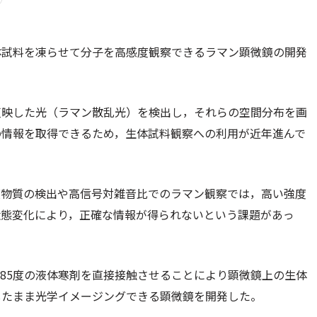
体試料を凍らせて分子を高感度観察できるラマン顕微鏡の開発
反映した光（ラマン散乱光）を検出し，それらの空間分布を画
の情報を取得できるため，生体試料観察への利用が近年進んで
度物質の検出や高信号対雑音比でのラマン観察では，高い強度
状態変化により，正確な情報が得られないという課題があっ
185度の液体寒剤を直接接触させることにより顕微鏡上の生体
したまま光学イメージングできる顕微鏡を開発した。