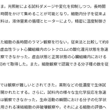
まま，光照射による試料ダメージや変化を抑制しつつ，長時間
，時間をかけて集めることが可能となり，細胞内分子を従来よ
試料は，液体窒素の循環とヒーターにより，精密に温度制御さ
た細胞の長時間のラマン観察を行ない，従来法と比較して約8
虚血性ラット心臓組織内のシトクロムcの酸化還元状態を急速
観察できなかった，虚血状態と正常状態の心臓組織内における
初めて取得した。また，細胞観察で認識できる分子種の数を従
鏡では観察が難しいとされてきた，薬剤などの低濃度で生体試
が開かれたとする。さらに，試料内の様々な生化学反応を急速
では観察できなかった，生命活動の瞬間における分子の化学状
利用される凍結細胞の非破壊観察や，それによる細胞の評価へ