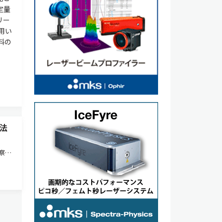
定量
リー
用い
料の
法
察中
時間
術
功し