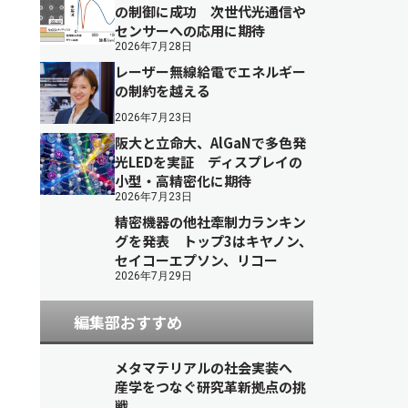
の制御に成功 次世代光通信や
センサーへの応用に期待
2026年7月28日
レーザー無線給電でエネルギー
の制約を越える
2026年7月23日
阪大と立命大、AlGaNで多色発
光LEDを実証 ディスプレイの
小型・高精密化に期待
2026年7月23日
精密機器の他社牽制力ランキン
グを発表 トップ3はキヤノン、
セイコーエプソン、リコー
2026年7月29日
編集部おすすめ
メタマテリアルの社会実装へ
産学をつなぐ研究革新拠点の挑
戦