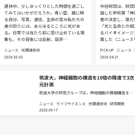
連休中、少しゆっくりとした時間を過ごし
中谷財団は、財団
てみてはいかがだろうか。青い空、鏡に映
設した学術賞「神
る自分、写真、通信、生命の営み――私たちの
者の決定し、理化
身の回りには、あらゆるところに光があ
「光と生命との相
る。日常では当たり前に受け止めている現
るバイオイメージ
象も、その背後には反射、屈折…
賞した（ニュース
ニュース
光関連技術
PICK UP
ニュース
2026.05.02
2026.04.21
筑波大，神経細胞の構造を10倍の精度で3次
元計測
筑波大学の研究グループは，神経細胞の微細構造を高
速かつ高精度に3次元計測する技術を開発した（ニュ
ニュース
ライフサイエンス
光関連技術
研究開発
ースリリース）。 脳は一つの神経細胞，またはシナプ
2025.09.17
ス結合を基本単位として構成され，それらの形態や構
成要素の変化が情報処理の基…