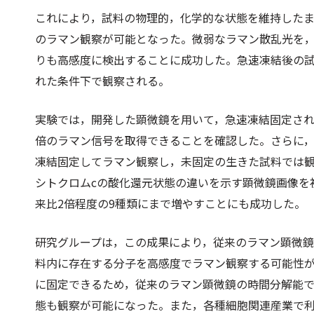
これにより，試料の物理的，化学的な状態を維持した
のラマン観察が可能となった。微弱なラマン散乱光を
りも高感度に検出することに成功した。急速凍結後の
れた条件下で観察される。
実験では，開発した顕微鏡を用いて，急速凍結固定され
倍のラマン信号を取得できることを確認した。さらに，
凍結固定してラマン観察し，未固定の生きた試料では
シトクロムcの酸化還元状態の違いを示す顕微鏡画像を
来比2倍程度の9種類にまで増やすことにも成功した。
研究グループは，この成果により，従来のラマン顕微
料内に存在する分子を高感度でラマン観察する可能性
に固定できるため，従来のラマン顕微鏡の時間分解能
態も観察が可能になった。また，各種細胞関連産業で