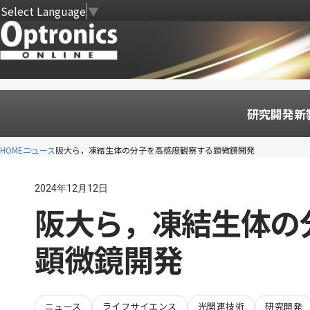
Select Language
▼
研究開発
新
HOME
ニュース
阪大ら，凍結生体の分子を高感度観察する顕微鏡開発
2024年12月12日
阪大ら，凍結生体の
顕微鏡開発
ニュース
ライフサイエンス
光関連技術
研究開発