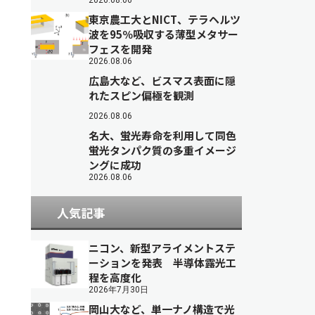
2026.08.06
東京農工大とNICT、テラヘルツ
波を95％吸収する薄型メタサー
フェスを開発
2026.08.06
広島大など、ビスマス表面に隠
れたスピン偏極を観測
2026.08.06
名大、蛍光寿命を利用して同色
蛍光タンパク質の多重イメージ
ングに成功
2026.08.06
人気記事
ニコン、新型アライメントステ
ーションを発表 半導体露光工
程を高度化
2026年7月30日
岡山大など、単一ナノ構造で光