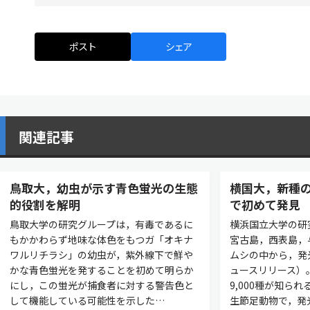
ポスト
シェア
関連記事
鳥取大，幼虫が示す青色蛍光の生態
横国大，新種
的役割を解明
で初めて発見
鳥取大学の研究グループは，有毒であるに
横浜国立大学の研
もかかわらず地味な体色をもつガ「オキナ
宮古島，西表島，
ワルリチラシ」の幼虫が，紫外線下で鮮や
ムシの中から，発
かな青色蛍光を発することを初めて明らか
ュースリリース）
にし，この蛍光が捕食者に対する警告色と
9,000種が知ら
して機能している可能性を示した…
生節足動物で，発