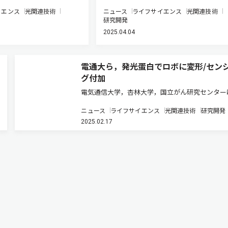
イエンス
光関連技術
ニュース
ライフサイエンス
光関連技術
研究開発
2025.04.04
電通大ら，発光蛋白でロボに変形/セン
グ付加
電気通信大学，杏林大学，国立がん研究センター
ソフトロボティクスにおける新たな発光機能とし
ニュース
ライフサイエンス
光関連技術
研究開発
生物由来の発光蛋白ルシフェラーゼを利用した生
2025.02.17
光の導入方法を確立した（ニュースリリース）。
トロボティクスは，柔らかい…