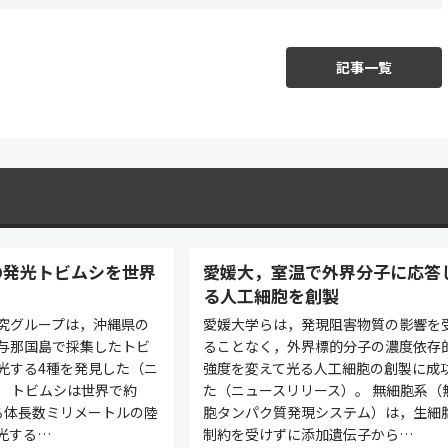
記事一覧
の発光トビムシを世界
愛媛大，室温で外界分子に応答
る人工細胞を創製
究グループは，沖縄県の
愛媛大学らは，発現阻害物質の影響を
与那国島で採集したトビ
ることなく，外界標的分子の濃度依存
光する4種を発見した（ニ
強度を変えて光る人工細胞の創製に成
。 トビムシは世界で約
た（ニュースリリース）。 無細胞系（
れる体長数ミリメートルの陸
胞タンパク質発現システム）は，生細
光する…
制約を受けずに添加遺伝子から…