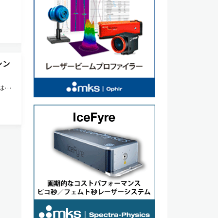
シン
は，
て，
物発
 ソフ