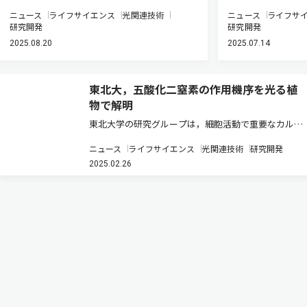
ニュース
ライフサイエンス
光関連技術
ニュース
ライフサ
研究開発
研究開発
2025.08.20
2025.07.14
東北大，五酸化二窒素の作用機序を光る植
物で解明
東北大学の研究グループは，細胞活動で重要なカルシ
ウムイオン（Ca2+） のバイオセンサー（GCaMP）遺
ニュース
ライフサイエンス
光関連技術
研究開発
伝子を組み込んだ光るシロイヌナズナを用いて，
2025.02.26
N2O5（五酸化二窒素）ガスにさらされることで誘導
されるCa2+シグナル…