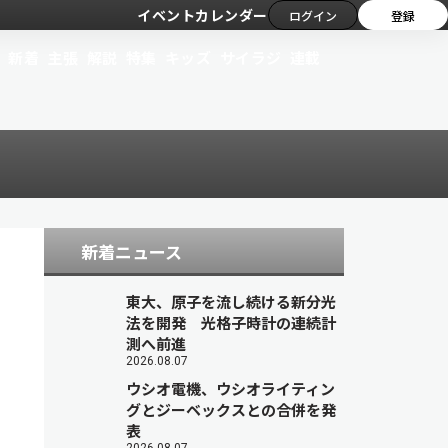
イベントカレンダー
ログイン
登録
新着
主張
解説
特集
キッズ
サイラジ
連載
新着ニュース
東大、原子を流し続ける新分光
法を開発 光格子時計の連続計
測へ前進
2026.08.07
ウシオ電機、ウシオライティン
グとジーベックスとの合併を発
表