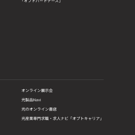
「オプトパートナーズ」
オンライン展示会
光製品Navi
光のオンライン書店
光産業専門求職・求人ナビ「オプトキャリア」