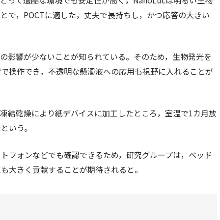
って過酷な環境でも安定性が高く，NanoLucは明るい生物
とで，POCTに適した，丈夫で長持ちし，かつ応答の大きい
乱の影響が少ないことが知られている。そのため，生物発光を
置で操作でき，不透明な懸濁液への応用も視野に入れることが
凍結乾燥により紙デバイスに加工したところ，室温で1カ月放
たという。
ートフォンなどでも確認できるため，研究グループは，ベッド
にも大きく貢献することが期待されると。