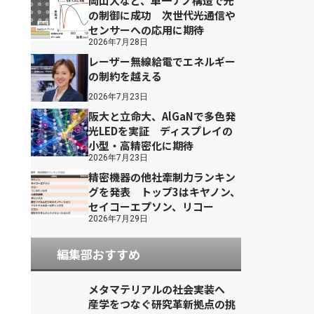
岡山大など、単一ナノ構造で光
の制御に成功 次世代光通信や
センサーへの応用に期待
2026年7月28日
レーザー無線給電でエネルギー
の制約を越える
2026年7月23日
阪大と立命大、AlGaNで多色発
光LEDを実証 ディスプレイの
小型・高精密化に期待
2026年7月23日
精密機器の他社牽制力ランキン
グを発表 トップ3はキヤノン、
セイコーエプソン、リコー
2026年7月29日
編集部おすすめ
メタマテリアルの社会実装へ
産学をつなぐ研究革新拠点の挑