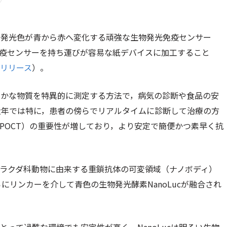
で発光色が青から赤へ変化する頑強な生物発光免疫センサー
，この免疫センサーを持ち運びが容易な紙デバイスに加工すること
リリース
）。
ずかな物質を特異的に測定する方法で，病気の診断や食品の安
近年では特に，患者の傍らでリアルタイムに診断して治療の方
sting：POCT）の重要性が増しており，より安定で簡便かつ素早く抗
。
dyは，ラクダ科動物に由来する重鎖抗体の可変領域（ナノボディ）
にリンカーを介して青色の生物発光酵素NanoLucが融合され