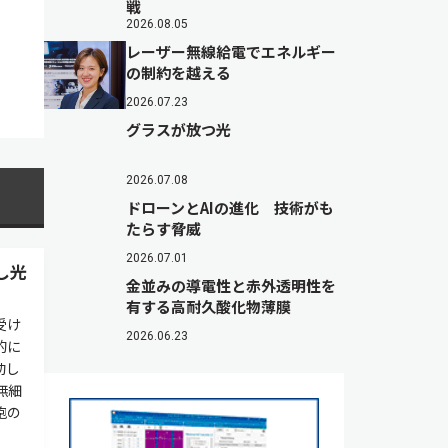
戦
2026.08.05
レーザー無線給電でエネルギー
の制約を越える
2026.07.23
グラスが放つ光
2026.07.08
ドローンとAIの進化 技術がも
たらす脅威
2026.07.01
し光
金並みの導電性と赤外透明性を
有する高耐久酸化物薄膜
受け
2026.06.23
的に
功し
無細
胞の