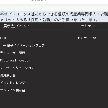
ーの低い近赤外（NIR）光を高輝度な可視光（黄色・
橙色）へと変換する「…
展示会/イベント
セミナー
OPIE
セミナー一覧
ー 量子イノベーションフェア
光・レーザー関西
Photonics Innovation
レーザーソリューション
海外展示会
イベントカレンダー
オンライン展示会