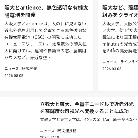
阪大とartience、無色透明な有機太
阪大など、藻
陽電池を開発
組みをクライ
大阪大学とartienceは、人の目に見えない
大阪大学、大阪公
近赤外光を利用して発電できる無色透明な
ア大学、伊 ピサ
有機太陽電池（OSC）の開発に成功した
鏡法により真正眼点藻T
（ニュースリリース）。 太陽電池の導入拡
minutusの光合
大に向けては、建物や自動車の窓、農業用
を2.4Åの高分解
ハウスなど、身近な空…
ニュース
ライフサ
ニュース
研究開発
2026.03.03
2026.08.05
立教大と東大、金量子ニードルで近赤外光
を高輝度な可視光へ変換することに成功
立教大学と東京大学は、42個の金（Au）原子からなる
異方的な形状を持つ金クラスター超原子である「Au量
ニュース
光関連技術
子ニードル」を増感剤として用いることで、エネルギ
2026.02.19