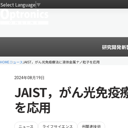
Select Language
▼
研究開発
新
HOME
ニュース
JAIST，がん光免疫療法に液体金属ナノ粒子を応用
2024年08月19日
JAIST，がん光免
を応用
ニュース
ライフサイエンス
光関連技術