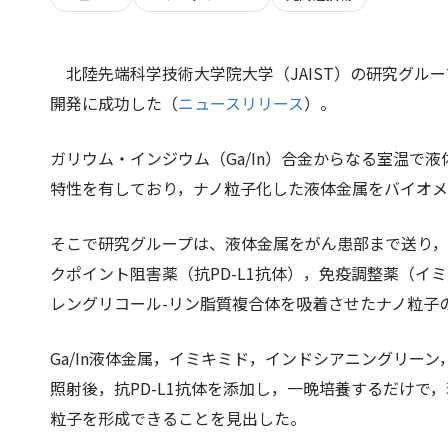
北陸先端科学技術大学院大学（JAIST）の研究グ
開発に成功した（
ニュースリリース
）。
ガリウム・インジウム（Ga/In）合金からなる室温で
特性を有しており，ナノ粒子化した液体金属をバイオメ
そこで研究グループは、液体金属をがん患部まで送り
クポイント阻害薬（抗PD-L1抗体），免疫調整薬（
レングリコール-リン脂質複合体を吸着させたナノ粒子
Ga/In液体金属，イミキミド，インドシアニングリー
照射後，抗PD-L1抗体を添加し，一晩培養するだけで
粒子を形成できることを見出した。