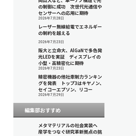
岡山大など、単一ナノ構造で光
の制御に成功 次世代光通信や
センサーへの応用に期待
2026年7月28日
レーザー無線給電でエネルギー
の制約を越える
2026年7月23日
阪大と立命大、AlGaNで多色発
光LEDを実証 ディスプレイの
小型・高精密化に期待
2026年7月23日
精密機器の他社牽制力ランキン
グを発表 トップ3はキヤノン、
セイコーエプソン、リコー
2026年7月29日
編集部おすすめ
メタマテリアルの社会実装へ
産学をつなぐ研究革新拠点の挑