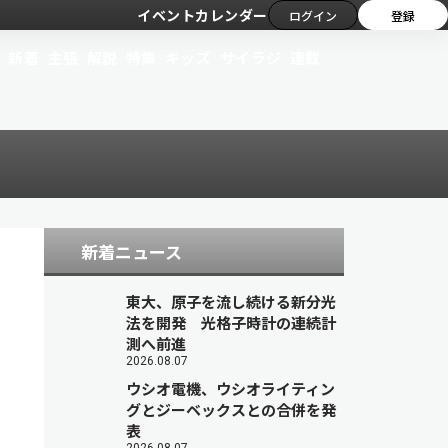
イベントカレンダー
ログイン
登録
新着
主張
解説
特集
キッズ
サイラジ
連載
新着ニュース
東大、原子を流し続ける新分光
法を開発 光格子時計の連続計
測へ前進
2026.08.07
ウシオ電機、ウシオライティン
グとジーベックスとの合併を発
表