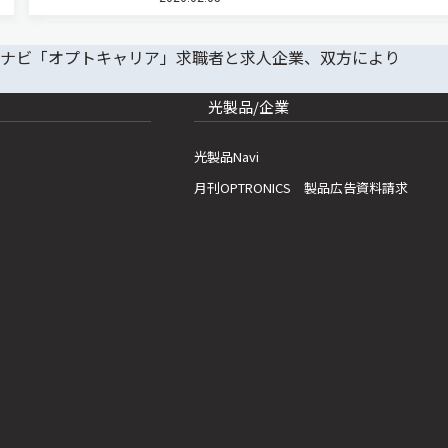
改変して解析した結果、トンボの赤オプシンが赤
を感知する仕組みは、ヒトを含…
光製品/企業
光製品Navi
月刊OPTRONICS 製品広告資料請求