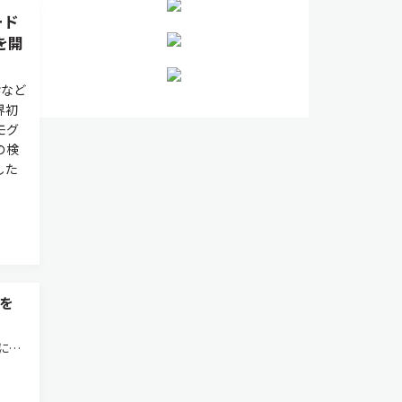
ード
を開
診など
界初
モグ
の検
した
を
に多
ボの
的に