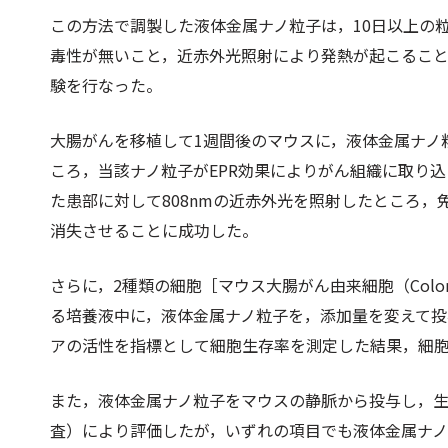
この方法で調製した液体金属ナノ粒子は，10日以上の
毒性が無いこと，近赤外光照射により発熱が起こるこ
験を行なった。
大腸がんを移植して1週間後のマウスに，液体金属ナノ粒子
ころ，当該ナノ粒子がEPR効果によりがん組織に取り
た患部に対して808nmの近赤外光を照射したところ，
消失させることに成功した。
さらに，2種類の細胞［マウス大腸がん由来細胞（Colo
る培養液中に，液体金属ナノ粒子を，添加量を変えて投
アの活性を指標として細胞生存率を測定した結果，細
また，液体金属ナノ粒子をマウスの静脈から投与し，生
査）により評価したが，いずれの項目でも液体金属ナ