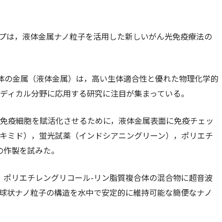
ループは，液体金属ナノ粒子を活用した新しいがん光免疫療法の
液体の金属（液体金属）は，高い生体適合性と優れた物理化学的
ディカル分野に応用する研究に注目が集まっている。
，免疫細胞を賦活化させるために，液体金属表面に免疫チェッ
イミキミド），蛍光試薬（インドシアニングリーン），ポリエチ
の作製を試みた。
ン，ポリエチレングリコール-リン脂質複合体の混合物に超音波
，球状ナノ粒子の構造を水中で安定的に維持可能な簡便なナノ