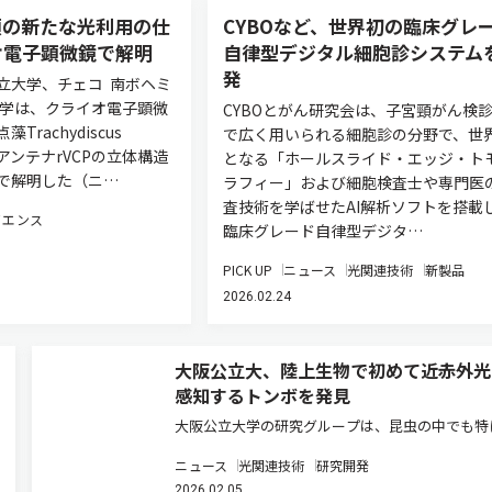
類の新たな光利用の仕
CYBOなど、世界初の臨床グレ
オ電子顕微鏡で解明
自律型デジタル細胞診システム
発
立大学、チェコ 南ボヘミ
大学は、クライオ電子顕微
CYBOとがん研究会は、子宮頸がん検
rachydiscus
で広く用いられる細胞診の分野で、世
成アンテナrVCPの立体構造
となる「ホールスライド・エッジ・ト
能で解明した（ニ…
ラフィー」および細胞検査士や専門医
査技術を学ばせたAI解析ソフトを搭載
イエンス
臨床グレード自律型デジタ…
PICK UP
ニュース
光関連技術
新製品
2026.02.24
大阪公立大、陸上生物で初めて近赤外光
感知するトンボを発見
大阪公立大学の研究グループは、昆虫の中でも特
くのオプシン遺伝子を持つトンボに着目し、トン
ニュース
光関連技術
研究開発
赤色視を担うオプシンを同定し、その一部を人工
2026.02.05