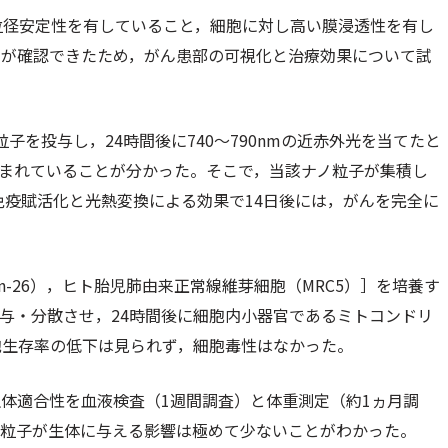
粒径安定性を有していること，細胞に対し高い膜浸透性を有し
とが確認できたため，がん患部の可視化と治療効果について試
を投与し，24時間後に740～790nmの近赤外光を当てたと
込まれていることが分かった。そこで，当該ナノ粒子が集積し
免疫賦活化と光熱変換による効果で14日後には，がんを完全に
n-26），ヒト胎児肺由来正常線維芽細胞（MRC5）］を培養す
与・分散させ，24時間後に細胞内小器官であるミトコンドリ
胞生存率の低下は見られず，細胞毒性はなかった。
体適合性を血液検査（1週間調査）と体重測定（約1ヵ月調
ノ粒子が生体に与える影響は極めて少ないことがわかった。