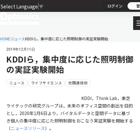
Select Language
▼
ログイン
登
HOME
ニュース
KDDIら，集中度に応じた照明制御の実証実験開始
2019年12月11日
KDDIら，集中度に応じた照明制御
の実証実験開始
ニュース
ライフサイエンス
光関連技術
KDDI，Think Lab，東芝
ライテックの研究グループは，未来のオフィス空間の創出を目的
とし，2020年1月6日より，バイタルデータと空間データに基づ
き個人の集中度に応じた照明制御をおこなう実証実験を開始する
（
ニュースリリース
）。