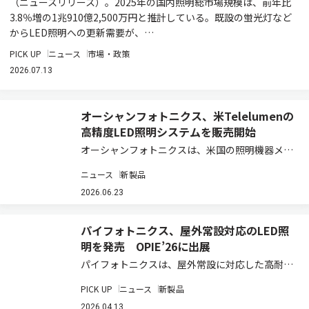
（ニュースリリース）。2025年の国内照明総市場規模は、前年比
3.8％増の1兆910億2,500万円と推計している。既設の蛍光灯など
からLED照明への更新需要が、…
PICK UP
ニュース
市場・政策
2026.07.13
オーシャンフォトニクス、米Telelumenの
高精度LED照明システムを販売開始
オーシャンフォトニクスは、米国の照明機器メー
カーであるTelelumen LLC（以下、テレルーメン
ニュース
新製品
社）と日本国内販売代理店契約を締結し、同社が
開発するコンピュータ制御型の高精度LED照明シ
2026.06.23
ステムの販売を開始した（ニュー…
パイフォトニクス、屋外常設対応のLED照
明を発売 OPIE’26に出展
パイフォトニクスは、屋外常設に対応した高耐環
境型の光パターン形成LED照明「ホロライト・プ
PICK UP
ニュース
新製品
ロ・シリーズ」を開発し、2026年4月から発売を
開始した（ニュースリリース）。主な用途は演出
2026.04.13