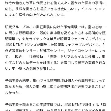
昨今の働き方改革に代表される働く人々の置かれた個々の事情に
応じ，多様な働き方を選択できる社会において，イノベーション
による生産性の向上が求められている。
研究グループはこの実証実験に向けた予備実験では，室内を均一
に照らす照明環境と一般的に集中度を高めるとされる局所的な照
明環境で，東芝ライテック従業員が眼鏡型ウェアラブルデバイス
JINS MEME（ジンズが開発した眼鏡型ウェアラブルデバイス。3
点式眼電位センサー，加速度センサー，ジャイロセンサーによっ
て，「瞬き」「視線移動」「姿勢」をリアルタイムに検知し，集
中度などの人体データを計測する）を着用して通常の業務を行な
い，集中度への影響を調査した。
予備実験の結果，集中できる照明環境は個人や作業形態によって
異なるため，個人の集中度に応じた照明制御が必要であることが
わかった。
予備実験を踏まえこの実証実験では，JINS MEMEで計測する「瞬
き」「視線移動」「姿勢」から得られる集中度などのバイタルデ