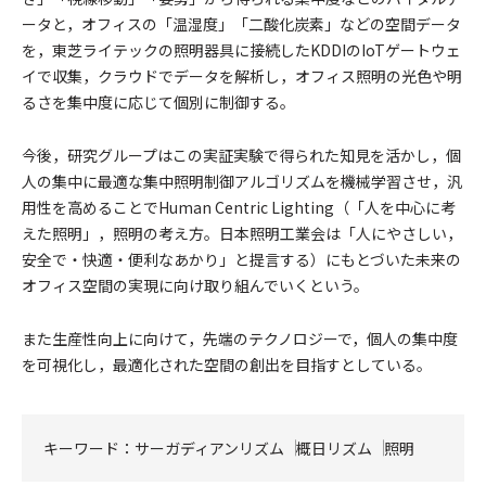
ータと，オフィスの「温湿度」「二酸化炭素」などの空間データ
を，東芝ライテックの照明器具に接続したKDDIのIoTゲートウェ
イで収集，クラウドでデータを解析し，オフィス照明の光色や明
るさを集中度に応じて個別に制御する。
今後，研究グループはこの実証実験で得られた知見を活かし，個
人の集中に最適な集中照明制御アルゴリズムを機械学習させ，汎
用性を高めることでHuman Centric Lighting（「人を中心に考
えた照明」，照明の考え方。日本照明工業会は「人にやさしい，
安全で・快適・便利なあかり」と提言する）にもとづいた未来の
オフィス空間の実現に向け取り組んでいくという。
また生産性向上に向けて，先端のテクノロジーで，個人の集中度
を可視化し，最適化された空間の創出を目指すとしている。
キーワード：
サーガディアンリズム
概日リズム
照明