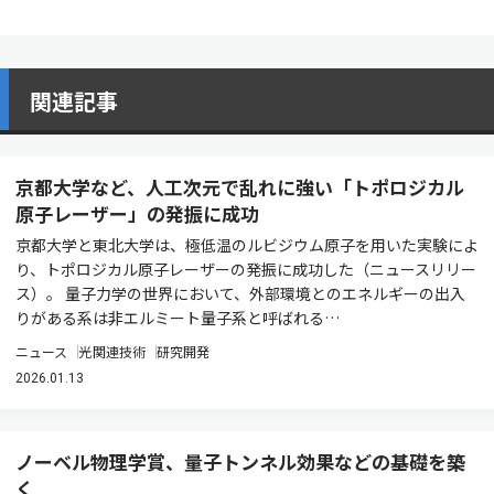
関連記事
京都大学など、人工次元で乱れに強い「トポロジカル
原⼦レーザー」の発振に成功
京都⼤学と東北⼤学は、極低温のルビジウム原⼦を⽤いた実験によ
り、トポロジカル原⼦レーザーの発振に成功した（ニュースリリー
ス）。 量⼦⼒学の世界において、外部環境とのエネルギーの出⼊
りがある系は⾮エルミート量⼦系と呼ばれる…
ニュース
光関連技術
研究開発
2026.01.13
ノーベル物理学賞、量子トンネル効果などの基礎を築
く