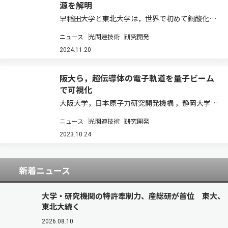
源を解明
早稲田大学と東北大学は，世界で初めて銅酸化物
高温超伝導体Bi2Sr2CaCu2O8+δ（Bi2212）の紫
ニュース
光関連技術
研究開発
外・可視光領域における大きな光学的異方性の起
源と結晶構造の関連性を明らかにした（ニュース
2024.11.20
リリース）。 Bi2212…
阪大ら，超伝導体の電子軌道を量子ビーム
で可視化
大阪大学，日本原子力研究開発機構 ，静岡大学，
立命館大学，甲南大学，摂南大学，広島大学，理
ニュース
光関連技術
研究開発
化学研究所は，希土類Ce化合物CeNi2Ge2の超伝
導状態を形成する電子のカタチともいえる，実空
2023.10.24
間における電荷分布を，高…
新着ニュース
大学・研究機関の特許牽制力、産総研が首位 東大、
東北大続く
2026.08.10