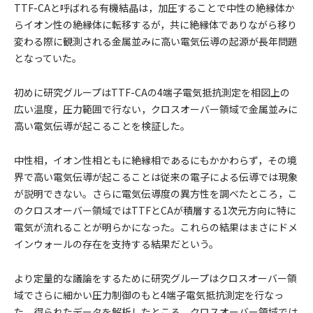
TTF-CAと呼ばれる有機結晶は，加圧することで中性の絶縁体か
らイオン性の絶縁体に転移するが，共に絶縁体でありながら移り
変わる際に観測される金属並みに高い電気伝導の起源が長年問題
となっていた。
初めに研究グループはTTF-CAの4端子電気抵抗測定を相図上の
広い温度，圧力範囲で行ない，クロスオーバー領域で金属並みに
高い電気伝導が起こることを検証した。
中性相，イオン性相ともに絶縁相であるにもかかわらず，その境
界で高い電気伝導が起こることは従来の電子による伝導では現象
が説明できない。さらに電気伝導度の異方性を調べたところ，こ
のクロスオーバー領域ではTTFとCAが積層する1次元方向に特に
電気が流れることが明らかになった。これらの結果はまさにドメ
インウォールの存在を支持する結果だという。
より定量的な議論をするために研究グループはクロスオーバー領
域でさらに細かい圧力制御のもと4端子電気抵抗測定を行なっ
た。得られたデータを解析したところ，クロスオーバー領域では