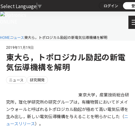
Select Language
▼
ログイン
登
HOME
ニュース
東大ら，トポロジカル励起の新電気伝導機構を解明
2019年11月19日
東大ら，トポロジカル励起の新電
気伝導機構を解明
ニュース
研究開発
東京大学，産業技術総合研
究所，理化学研究所の研究グループは，有機物質においてドメイ
ンウォールと呼ばれるトポロジカル励起が極めて高い電気伝導を
生み出し，新しい電気伝導機構を与えることを明らかにした（
ニ
ュースリリース
）。