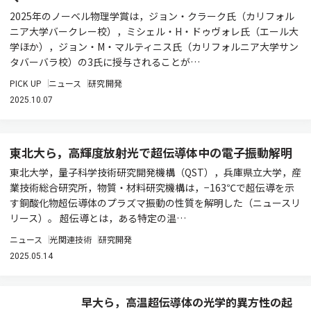
2025年のノーベル物理学賞は，ジョン・クラーク氏（カリフォル
ニア大学バークレー校），ミシェル・H・ドゥヴォレ氏（エール大
学ほか），ジョン・M・マルティニス氏（カリフォルニア大学サン
タバーバラ校）の3氏に授与されることが…
PICK UP
ニュース
研究開発
2025.10.07
東北大ら，高輝度放射光で超伝導体中の電子振動解明
東北大学，量子科学技術研究開発機構（QST），兵庫県立大学，産
業技術総合研究所，物質・材料研究機構は，−163℃で超伝導を示
す銅酸化物超伝導体のプラズマ振動の性質を解明した（ニュースリ
リース）。 超伝導とは，ある特定の温…
ニュース
光関連技術
研究開発
2025.05.14
早大ら，高温超伝導体の光学的異方性の起