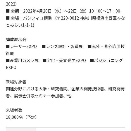
2022）
■ 会期：2022年4月20日（水）～22日（金）10：00～17：00
■ 会場：パシフィコ横浜 （〒220-0012 神奈川県横浜市西区みな
とみらい1-1-1)
構成展示会
■レーザーEXPO ■レンズ設計・製造展 ■赤外・紫外応用技
術展
■産業用カメラ展 ■宇宙・天文光学EXPO ■ポジショニング
EXPO
来場対象者
関連分野における大学・研究機関、企業の開発技術者、研究開発
者、展示会併設セミナー参加者、他
来場者数
18,000名（予定）