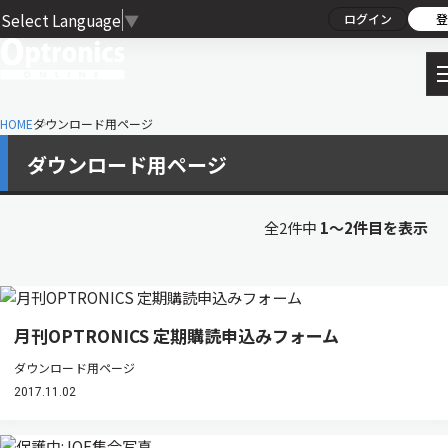
Select Language
▼
ログイン
登
HOME
ダウンロード用ページ
ダウンロード用ページ
全2件中
1〜2件目を表示
月刊OPTRONICS 定期購読申込みフォーム
ダウンロード用ページ
2017.11.02