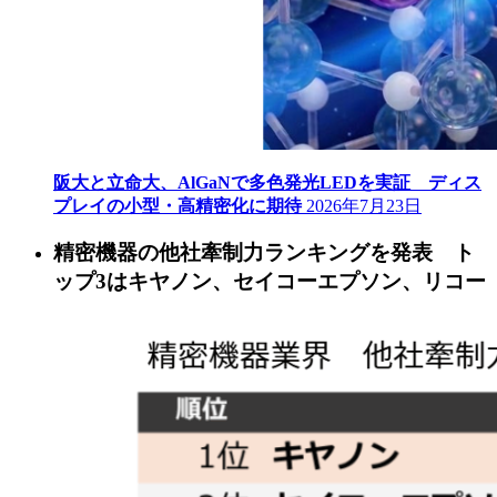
阪大と立命大、AlGaNで多色発光LEDを実証 ディス
プレイの小型・高精密化に期待
2026年7月23日
精密機器の他社牽制力ランキングを発表 ト
ップ3はキヤノン、セイコーエプソン、リコー