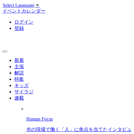
Select Language
▼
イベントカレンダー
ログイン
登録
新着
主張
解説
特集
キッズ
サイラジ
連載
Human Focus
光の現場で働く「人」に焦点を当てたインタビュ