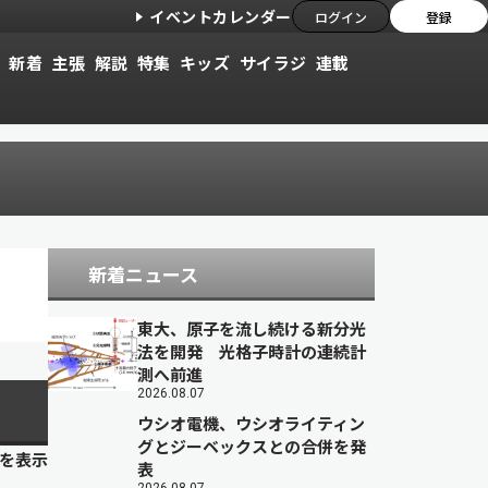
イベントカレンダー
ログイン
登録
新着
主張
解説
特集
キッズ
サイラジ
連載
新着ニュース
東大、原子を流し続ける新分光
法を開発 光格子時計の連続計
測へ前進
2026.08.07
ウシオ電機、ウシオライティン
グとジーベックスとの合併を発
目を表示
表