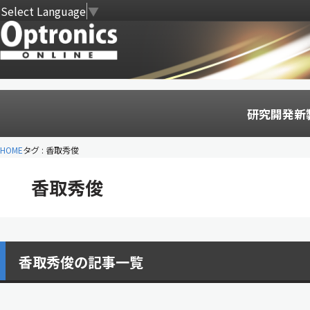
Select Language
▼
研究開発
新
HOME
タグ : 香取秀俊
香取秀俊
香取秀俊の記事一覧