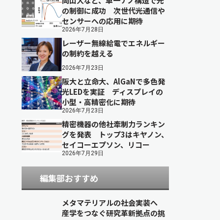
岡山大など、単一ナノ構造で光
の制御に成功 次世代光通信や
センサーへの応用に期待
2026年7月28日
レーザー無線給電でエネルギー
の制約を越える
2026年7月23日
阪大と立命大、AlGaNで多色発
光LEDを実証 ディスプレイの
小型・高精密化に期待
2026年7月23日
精密機器の他社牽制力ランキン
グを発表 トップ3はキヤノン、
セイコーエプソン、リコー
2026年7月29日
編集部おすすめ
メタマテリアルの社会実装へ
産学をつなぐ研究革新拠点の挑