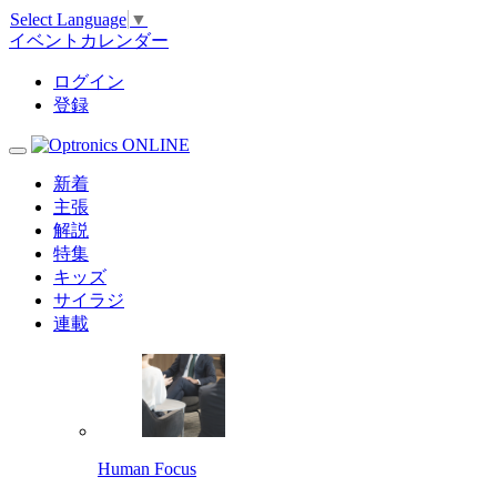
Select Language
▼
イベントカレンダー
ログイン
登録
新着
主張
解説
特集
キッズ
サイラジ
連載
Human Focus