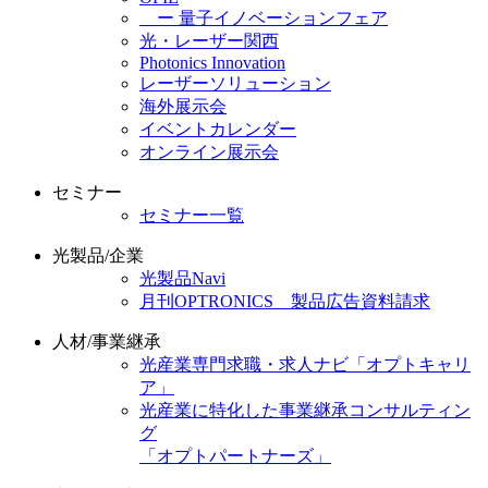
ー 量子イノベーションフェア
光・レーザー関西
Photonics Innovation
レーザーソリューション
海外展示会
イベントカレンダー
オンライン展示会
セミナー
セミナー一覧
光製品/企業
光製品Navi
月刊OPTRONICS 製品広告資料請求
人材/事業継承
光産業専門求職・求人ナビ「オプトキャリ
ア」
光産業に特化した事業継承コンサルティン
グ
「オプトパートナーズ」