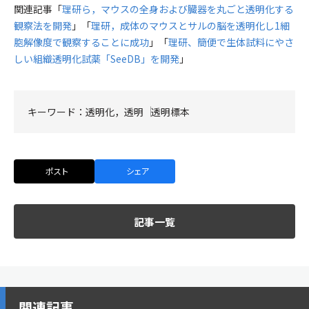
関連記事「
理研ら，マウスの全身および臓器を丸ごと透明化する
観察法を開発
」「
理研，成体のマウスとサルの脳を透明化し1細
胞解像度で観察することに成功
」「
理研、簡便で生体試料にやさ
しい組織透明化試薬「SeeDB」を開発
」
キーワード：
透明化，透明
透明標本
ポスト
シェア
記事一覧
関連記事