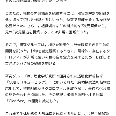
るのは植物器官の表面近くだけだった。
このため，植物の内部構造を観察するには，器官の解剖や組織を
薄く切って切片を作製するといった，煩雑で熟練を要する操作が
必要だった。さらに，組織切片などの断片的な2次元画像から，
元の3次元構造を構築することは非常に困難だった。
そこで，研究グループは，植物を透明化し蛍光観察できる手法の
開発を試みた。植物を蛍光観察するときに，葉緑体に存在するク
ロロフィルが非常に強い赤色の自家蛍光を発するため，しばしば
蛍光タンパク質の観察を妨げる。
研究グループは，理化学研究所で開発された透明化解析技術
「CUBIC（キュービック）」に用いられた化合物探索法を植物に
応用して，植物組織からクロロフィルを取り除く，最適な化合物
の組み合わせを探索した。その結果，植物を透明化する試薬
「ClearSee」の開発に成功した。
これまで生体組織の内部構造を観察するためには，2光子励起顕