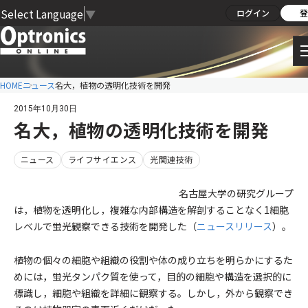
Select Language
▼
ログイン
登
HOME
ニュース
名大，植物の透明化技術を開発
2015年10月30日
名大，植物の透明化技術を開発
ニュース
ライフサイエンス
光関連技術
名古屋大学の研究グループ
は，植物を透明化し，複雑な内部構造を解剖することなく1細胞
レベルで蛍光観察できる技術を開発した（
ニュースリリース
）。
植物の個々の細胞や組織の役割や体の成り立ちを明らかにするた
めには，蛍光タンパク質を使って，目的の細胞や構造を選択的に
標識し，細胞や組織を詳細に観察する。しかし，外から観察でき