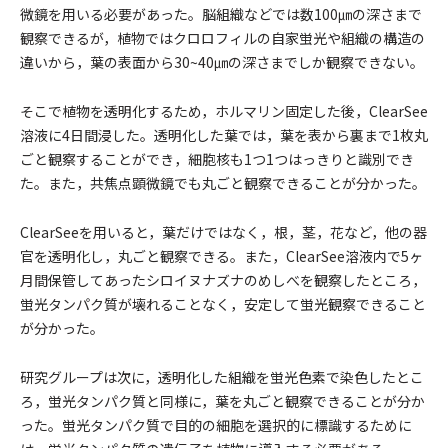
微鏡を用いる必要があった。脳組織などでは数100㎛の深さまで
観察できるが，植物ではクロロフィルの自家蛍光や組織の構造の
違いから，葉の表面から30~40㎛の深さまでしか観察できない。
そこで植物を透明化するため，ホルマリン固定した後，ClearSee
溶液に4日間浸した。透明化した葉では，葉を表から裏まで1枚丸
ごと観察することができ，細胞核も1つ1つはっきりと識別でき
た。また，共焦点顕微鏡でも丸ごと観察できることが分かった。
ClearSeeを用いると，葉だけではなく，根，茎，花など，他の器
官を透明化し，丸ごと観察できる。また，ClearSee溶液内で5ヶ
月間保管してあったシロイヌナズナのめしべを観察したところ，
蛍光タンパク質が壊れることなく，安定して蛍光観察できること
が分かった。
研究グループは次に，透明化した組織を蛍光色素で染色したとこ
ろ，蛍光タンパク質と同様に，葉を丸ごと観察できることが分か
った。蛍光タンパク質で目的の細胞を選択的に標識するために