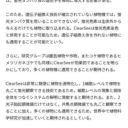
は，蛍光タンパク質の遺伝子を植物に導入する必要がある。
このため，遺伝子組換え技術が確立されていない植物種では，蛍
光タンパク質を用いることができないが，蛍光色素は生体外から
与えるだけでも植物に取り込まれる。ClearSeeは蛍光色素染色
と併用することが可能なため，遺伝子組換え体を作れない植物に
も適用することが可能だという。
さらに，研究グループは園芸植物や作物，またコケ植物であるヒ
メツリガネゴケでも同様にClearSeeが効果的であることを明ら
かにしており，多くの植物種に適用できることが期待される。
ClearSeeは非常に簡便に植物を透明化し，1細胞レベルで植物を
丸ごと蛍光観察できる技術であるため，細胞レベルの現象と個体
全体をつなぐシステムの解明に貢献すると期待される。また，2
光子励起顕微鏡だけではなく，共焦点顕微鏡でも丸ごと観察でき
ることに加え，多くの植物にも適用できるため，世界中で植物科
学研究が加速していくと期待されるとしている。