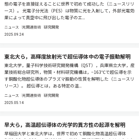
態の電子を直接捉えることに世界で初めて成功した（ニュースリリ
ース）。 光電子分光法（PES）は物質に光を入射して，外部光電効
果によって真空中に飛び出した電子のエ...
ニュース
光関連技術
研究開発
2025.09.24
東北大ら，高輝度放射光で超伝導体中の電子振動解明
東北大学，量子科学技術研究開発機構（QST），兵庫県立大学，産
業技術総合研究所，物質・材料研究機構は，−163℃で超伝導を示
す銅酸化物超伝導体のプラズマ振動の性質を解明した（ニュースリ
リース）。 超伝導とは，ある特定の温...
ニュース
光関連技術
研究開発
2025.05.14
早大ら，高温超伝導体の光学的異方性の起源を解明
早稲田大学と東北大学は，世界で初めて銅酸化物高温超伝導体