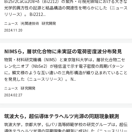
Bi2Sr2CaCu2O8+δ（Bi2212）の紫外・可視光領域における大きな
光学的異方性の起源と結晶構造の関連性を明らかにした（ニュース
リリース）。 Bi2212...
ニュース
光関連技術
研究開発
2024.11.20
NIMSら，層状化合物に未実証の電荷密度波分布発見
物質・材料研究機構（NIMS）と東京理科大学は，層状化合物二セ
レン化ニオブ（NbSe2）が極低温で示す電子密度の周期パターン
に，鱗文様のような互い違いの三角形構造が織り込まれていること
を発見した（ニュースリリース）。 N...
ニュース
研究開発
2024.02.27
筑波大ら，超伝導体テラヘルツ光源の同期現象観測
筑波大学，京都大学，仏パリ高等師範学校の研究グループは，超伝
導体テラヘルツ光源の同期現象の観測に成功した（ニュースリリー