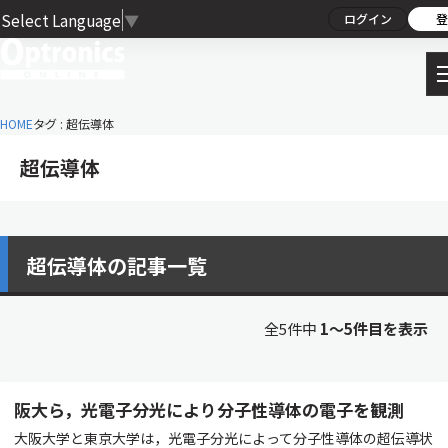
Select Language
▼
ログイン
登
HOME
タグ : 超伝導体
超伝導体
超伝導体の記事一覧
全5件中
1〜5件目を表示
阪大ら，光電子分光により分子性導体の電子を観測
大阪大学と東京大学は，光電子分光によって分子性導体の超伝導状