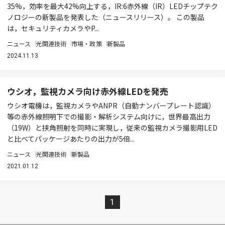
35%，効率を最大42%向上する，IR:6赤外線（IR）LEDチップテク
ノロジーの新製品を発表した（ニュースリリース）。 この製品
は，セキュリティカメラやP...
ニュース
光関連技術
市場・政策
新製品
2024.11.13
ウシオ，監視カメラ向け赤外線LEDを発売
ウシオ電機は，監視カメラやANPR（自動ナンバープレート認識）
等の赤外線照明下での撮影・解析システム向けに，世界最高出力
（19W）と挟角照射を同時に実現し，従来の監視カメラ撮影用LED
と比べてパッケージあたりの出力が5倍...
ニュース
光関連技術
新製品
2021.01.12
1