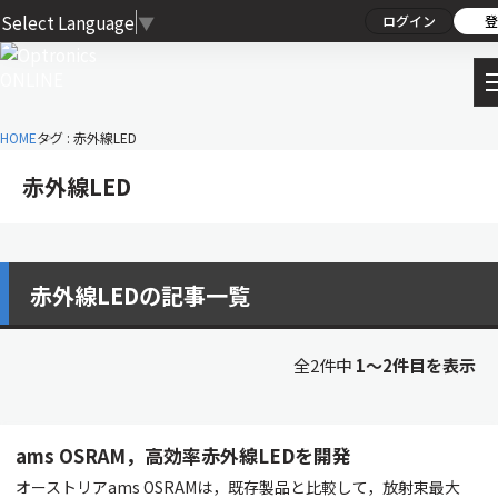
Select Language
▼
ログイン
登
HOME
タグ : 赤外線LED
赤外線LED
赤外線LEDの記事一覧
全2件中
1〜2件目を表示
ams OSRAM，高効率赤外線LEDを開発
オーストリアams OSRAMは，既存製品と比較して，放射束最大