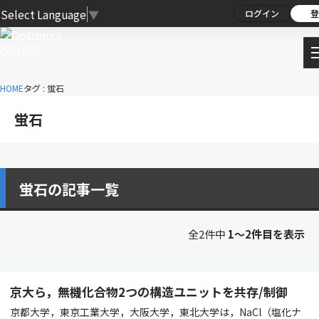
Select Language
▼
ログイン
登
HOME
タグ : 蛍石
蛍石
蛍石の記事一覧
全2件中
1〜2件目を表示
京大ら，無機化合物2つの構造ユニットを共存/制御
京都大学，東京工業大学，大阪大学，東北大学は，NaCl（塩化ナ