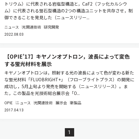
トリウム）に代表される岩塩型構造と，CaF2（フッ化カルシウ
ム）に代表される蛍石型構造の2つの構造ユニットを共存させ，制
御できることを発見した（ニュースリリー...
ニュース
光関連技術
研究開発
2022.08.03
【OPIE’17】キヤノンオプトロン，波長によって変色
する蛍光材料を展示
キヤノンオプトロンは，照射する光の波長によって色が変わる新た
な蛍光材料「FLUOBRIGHT+」（フローブライトプラス）の開発に
成功し，5月上旬より発売を開始する（ニュースリリース）。ま
た，この製品を光技術総合展示会「O...
OPIE
ニュース
光関連技術
展示会
新製品
2017.04.13
1