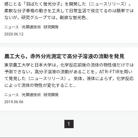
感じとる「羽ばたく蛍光分子」を開発した（ニュースリリース）。
柔軟な分子骨格の動きを工夫して日常生活で役立てるのは簡単では
ないが，研究グループでは，剛直な蛍光色...
ニュース
光関連技術
研究開発
2020.06.12
農工大ら，赤外分光測定で高分子溶液の流動を発見
東京農工大学と日本大学は，化学反応前後の流体の物性値だけでは
予測できない，高分子溶液の流動があることを，ATR-FTIRを用い
て発見した（ニュースリリース）。 気体，液体によらず，化学反応
によって流体の物性が変化すること...
ニュース
光関連技術
研究開発
2019.06.06
1