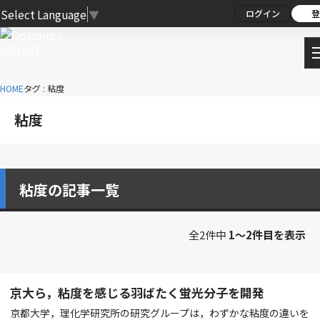
Select Language
▼
ログイン
登
HOME
タグ : 粘度
粘度
粘度の記事一覧
全2件中
1〜2件目を表示
京大ら，粘度を感じる羽ばたく蛍光分子を開発
京都大学，理化学研究所の研究グループは，わずかな粘度の違いを