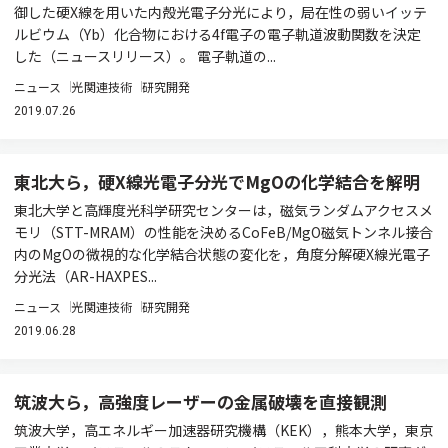
御した硬X線を用いた内殻光電子分光により，局在性の弱いイッテ
ルビウム（Yb）化合物における4f電子の電子軌道波動関数を決定
した（ニュースリリース）。 電子軌道の...
ニュース
光関連技術
研究開発
2019.07.26
東北大ら，硬X線光電子分光でMgOの化学結合を解明
東北大学と高輝度光科学研究センターは，磁気ランダムアクセスメ
モリ（STT-MRAM）の性能を決めるCoFeB/MgO磁気トンネル接合
内のMgOの微視的な化学結合状態の変化を，角度分解硬X線光電子
分光法（AR-HAXPES...
ニュース
光関連技術
研究開発
2019.06.28
筑波大ら，高強度レーザーの金属破壊を直接観測
筑波大学，高エネルギー加速器研究機構（KEK），熊本大学，東京