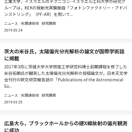
工業大学，イスラエルのテクニコン-イスラエル工科大学の研究グ
ループは，KEKの放射光実験施設「フォトンファクトリー・アドバ
ンストリング」（PF-AR）を用いて...
ニュース
光関連技術
研究開発
2019.05.24
茨大の米谷氏，太陽偏光分光解析の論文が国際学術誌
に掲載
2017年3月に茨城大学大学院理工学研究科博士前期課程を修了した
米谷拓朗氏が観測した太陽偏光分光解析の投稿論文が，日本天文学
会刊行の欧文研究報告誌の「Publications of the Astronomical
So...
ニュース
光関連技術
研究開発
2019.03.25
広島大ら，ブラックホールからの硬X線放射の偏光観測
に成功