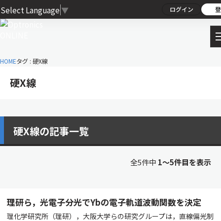
Select Language
▼
ログイン
登
HOME
タグ : 硬X線
硬X線
硬X線の記事一覧
全5件中
1〜5件目を表示
理研ら，光電子分光でYbの電子軌道波動関数を決定
理化学研究所（理研），大阪大学らの研究グループは，直線偏光制