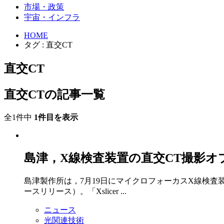
市場・政策
宇宙・インフラ
HOME
タグ : 直交CT
直交CT
直交CTの記事一覧
全1件中
1件目を表示
島津，X線検査装置の直交CT撮影オ
島津製作所は，7月19日にマイクロフォーカスX線検査装置
ースリリース）。「Xslicer ...
ニュース
光関連技術