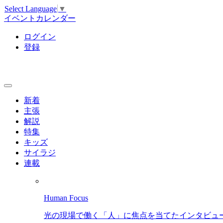
Select Language
▼
イベントカレンダー
ログイン
登録
新着
主張
解説
特集
キッズ
サイラジ
連載
Human Focus
光の現場で働く「人」に焦点を当てたインタビュ