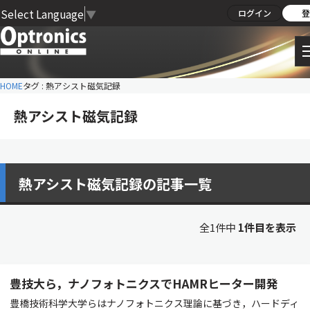
Select Language
▼
ログイン
登
HOME
タグ : 熱アシスト磁気記録
熱アシスト磁気記録
熱アシスト磁気記録の記事一覧
全1件中
1件目を表示
豊技大ら，ナノフォトニクスでHAMRヒーター開発
豊橋技術科学大学らはナノフォトニクス理論に基づき，ハードディ