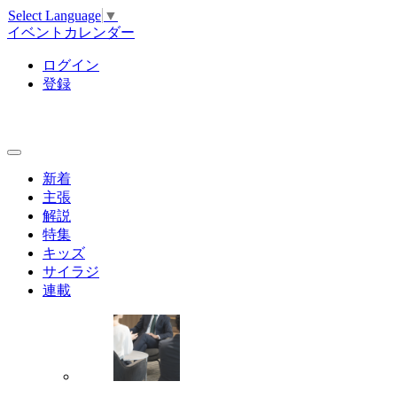
Select Language
▼
イベントカレンダー
ログイン
登録
新着
主張
解説
特集
キッズ
サイラジ
連載