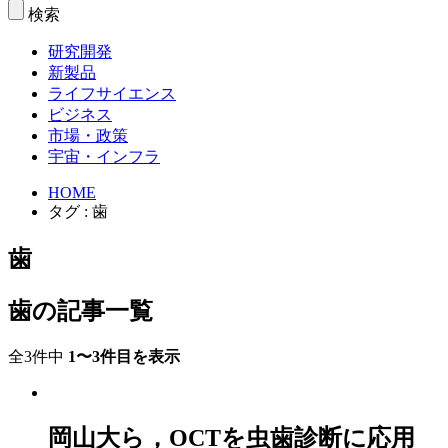
検索
研究開発
新製品
ライフサイエンス
ビジネス
市場・政策
宇宙・インフラ
HOME
タグ : 歯
歯
歯の記事一覧
全3件中
1〜3件目を表示
岡山大ら，OCTを虫歯診断に応用