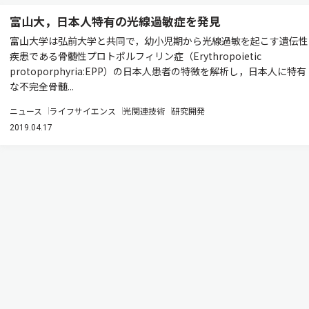
富山大，日本人特有の光線過敏症を発見
富山大学は弘前大学と共同で，幼小児期から光線過敏を起こす遺伝性
疾患である骨髄性プロトポルフィリン症（Erythropoietic
protoporphyria:EPP）の日本人患者の特徴を解析し，日本人に特有
な不完全骨髄...
ニュース
ライフサイエンス
光関連技術
研究開発
2019.04.17