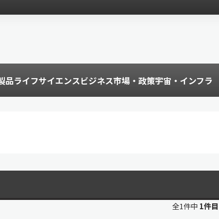
製品
ライフサイエンス
ビジネス
市場・政策
宇宙・インフラ
全1件中
1件