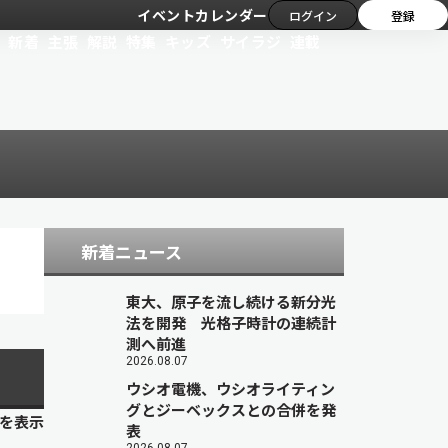
イベントカレンダー
ログイン
登録
新着
主張
解説
特集
キッズ
サイラジ
連載
新着ニュース
東大、原子を流し続ける新分光
法を開発 光格子時計の連続計
測へ前進
2026.08.07
ウシオ電機、ウシオライティン
グとジーベックスとの合併を発
目を表示
表