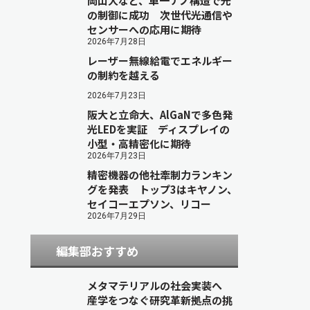
岡山大など、単一ナノ構造で光
の制御に成功 次世代光通信や
センサーへの応用に期待
2026年7月28日
レーザー無線給電でエネルギー
の制約を越える
2026年7月23日
阪大と立命大、AlGaNで多色発
光LEDを実証 ディスプレイの
小型・高精密化に期待
2026年7月23日
精密機器の他社牽制力ランキン
グを発表 トップ3はキヤノン、
セイコーエプソン、リコー
2026年7月29日
編集部おすすめ
メタマテリアルの社会実装へ
産学をつなぐ研究革新拠点の挑