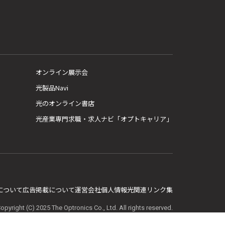
オンライン展示会
光製品Navi
光のオンライン書店
光産業専門求職・求人ナビ「オプトキャリア」
E について
広告掲載について
運営会社
個人情報
光関連リンク集
opyright (C) 2025 The Optronics Co., Ltd. All rights reserved.