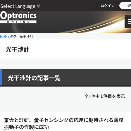
Select Language
▼
ログイン
登
HOME
タグ : 光干渉計
光干渉計
光干渉計の記事一覧
全1件中
1件目を表示
東大と理研、量子センシングの応用に期待される薄膜
振動子の作製に成功