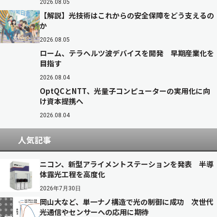
2026.08.05
【解説】光技術はこれからの安全保障をどう支えるの
か
2026.08.05
ローム、テラヘルツ波デバイスを開発 早期産業化を
目指す
2026.08.04
OptQCとNTT、光量子コンピューターの実用化に向
け資本提携へ
2026.08.04
人気記事
ニコン、新型アライメントステーションを発表 半導
体露光工程を高度化
2026年7月30日
岡山大など、単一ナノ構造で光の制御に成功 次世代
光通信やセンサーへの応用に期待