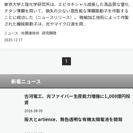
東京大学と理化学研究所は、エピタキシャル成長した高品質な窒化
チタン薄膜を用いて、損失の少ない高性能な薄膜振動子を作製する
ことに成功した（ニュースリリース）。 微細加工技術によって作製
された機械振動子は、光やマイクロ波を用...
ニュース
光関連技術
研究開発
2025.12.17
1
新着ニュース
古河電工、光ファイバー生産能力増強に1,000億円投
資
2026.08.05
阪大とartience、無色透明な有機太陽電池を開発