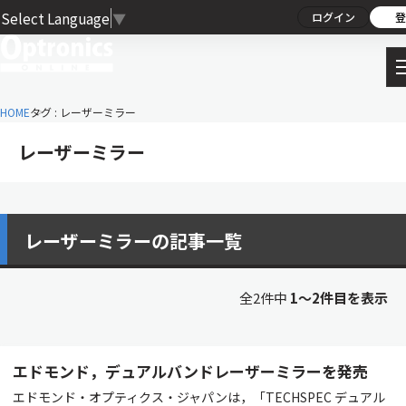
Select Language
▼
ログイン
登
HOME
タグ : レーザーミラー
レーザーミラー
レーザーミラーの記事一覧
全2件中
1〜2件目を表示
エドモンド，デュアルバンドレーザーミラーを発売
エドモンド・オプティクス・ジャパンは，「TECHSPEC デュアル