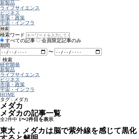
新製品
ライフサイエンス
ビジネス
市場・政策
宇宙・インフラ
検索
検索ワード
すべての記事
会員限定記事のみ
期間
〜
検索
研究開発
新製品
ライフサイエンス
ビジネス
市場・政策
宇宙・インフラ
HOME
タグ : メダカ
メダカ
メダカの記事一覧
全2件中
1〜2件目を表示
東大，メダカは脳で紫外線を感じて黒化
すると解明