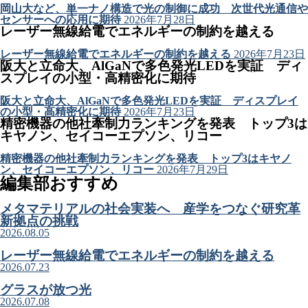
岡山大など、単一ナノ構造で光の制御に成功 次世代光通信や
センサーへの応用に期待
2026年7月28日
レーザー無線給電でエネルギーの制約を越える
レーザー無線給電でエネルギーの制約を越える
2026年7月23日
阪大と立命大、AlGaNで多色発光LEDを実証 ディ
スプレイの小型・高精密化に期待
阪大と立命大、AlGaNで多色発光LEDを実証 ディスプレイ
の小型・高精密化に期待
2026年7月23日
精密機器の他社牽制力ランキングを発表 トップ3は
キヤノン、セイコーエプソン、リコー
精密機器の他社牽制力ランキングを発表 トップ3はキヤノ
ン、セイコーエプソン、リコー
2026年7月29日
編集部おすすめ
メタマテリアルの社会実装へ 産学をつなぐ研究革
新拠点の挑戦
2026.08.05
レーザー無線給電でエネルギーの制約を越える
2026.07.23
グラスが放つ光
2026.07.08