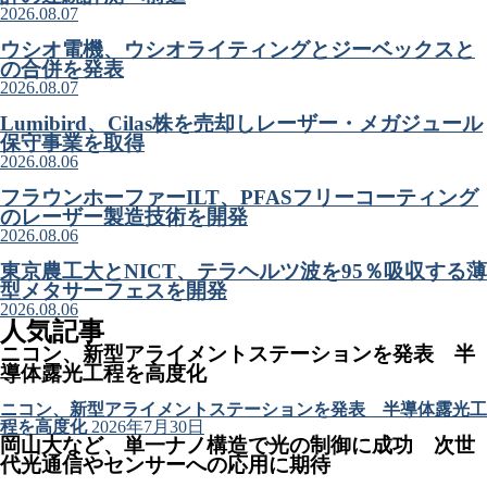
2026.08.07
ウシオ電機、ウシオライティングとジーベックスと
の合併を発表
2026.08.07
Lumibird、Cilas株を売却しレーザー・メガジュール
保守事業を取得
2026.08.06
フラウンホーファーILT、PFASフリーコーティング
のレーザー製造技術を開発
2026.08.06
東京農工大とNICT、テラヘルツ波を95％吸収する薄
型メタサーフェスを開発
2026.08.06
人気記事
ニコン、新型アライメントステーションを発表 半
導体露光工程を高度化
ニコン、新型アライメントステーションを発表 半導体露光工
程を高度化
2026年7月30日
岡山大など、単一ナノ構造で光の制御に成功 次世
代光通信やセンサーへの応用に期待