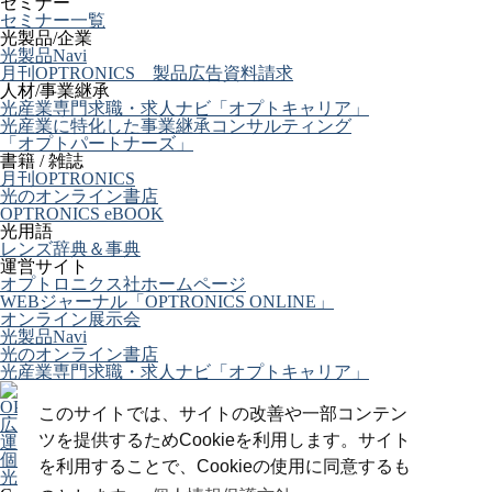
セミナー
セミナー一覧
光製品/企業
光製品Navi
月刊OPTRONICS 製品広告資料請求
人材/事業継承
光産業専門求職・求人ナビ「オプトキャリア」
光産業に特化した事業継承コンサルティング
「オプトパートナーズ」
書籍 / 雑誌
月刊OPTRONICS
光のオンライン書店
OPTRONICS eBOOK
光用語
レンズ辞典＆事典
運営サイト
オプトロニクス社ホームページ
WEBジャーナル「OPTRONICS ONLINE」
オンライン展示会
光製品Navi
光のオンライン書店
光産業専門求職・求人ナビ「オプトキャリア」
OPTRONICS ONLINE について
このサイトでは、サイトの改善や一部コンテン
広告掲載について
ツを提供するためCookieを利用します。サイト
運営会社
個人情報
を利用することで、Cookieの使用に同意するも
光関連リンク集