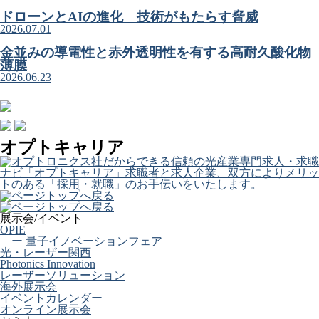
ドローンとAIの進化 技術がもたらす脅威
2026.07.01
金並みの導電性と赤外透明性を有する高耐久酸化物
薄膜
2026.06.23
オプトキャリア
展示会/イベント
OPIE
ー 量子イノベーションフェア
光・レーザー関西
Photonics Innovation
レーザーソリューション
海外展示会
イベントカレンダー
オンライン展示会