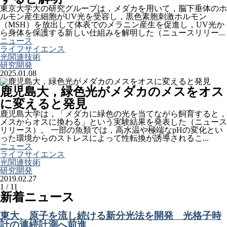
東京大学大の研究グループは，メダカを用いて，脳下垂体のホ
ルモン産生細胞がUV光を受容し，黒色素胞刺激ホルモン
（MSH）を放出して体表でのメラニン産生を促進し，UV光か
ら身体を保護する新しい仕組みを解明した（ニュースリリー...
ニュース
ライフサイエンス
光関連技術
研究開発
2025.01.08
鹿児島大，緑色光がメダカのメスをオス
に変えると発見
鹿児島大学は，「メダカに緑色の光を当てながら飼育すると，
メスからオスに換わる」という実験結果を発表した（ニュース
リリース）。 一部の魚類では，高水温や極端なpHの変化とい
った環境からのストレスによって性転換が誘導されるこ...
ニュース
ライフサイエンス
光関連技術
研究開発
2019.02.27
1 / 1
1
新着ニュース
東大、原子を流し続ける新分光法を開発 光格子時
計の連続計測へ前進