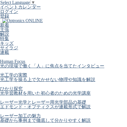
Select Language
▼
イベントカレンダー
ログイン
登録
新着
主張
解説
特集
キッズ
サイラジ
連載
Human Focus
光の現場で働く「人」に焦点を当てたインタビュー
光工学の実際
光工学を操る上で欠かせない物理や知識を解説
ひかり探究
光学習教材を用いた初心者のための光学講座
レーザー光学とレーザー用光学部品の基礎
エドモンド・オプティクスが連載形式で解説
レーザー加工の魅力
基礎から事例まで徹底して分かりやすく解説