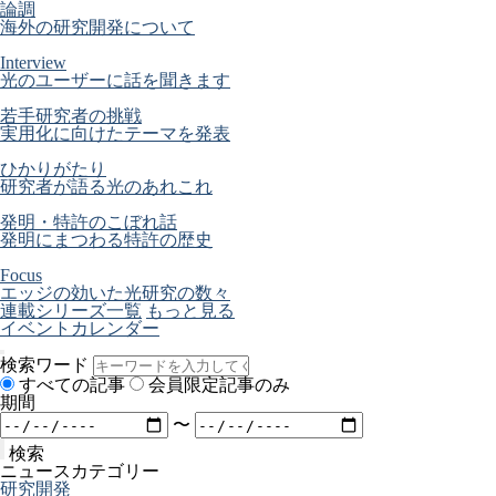
論調
海外の研究開発について
Interview
光のユーザーに話を聞きます
若手研究者の挑戦
実用化に向けたテーマを発表
ひかりがたり
研究者が語る光のあれこれ
発明・特許のこぼれ話
発明にまつわる特許の歴史
Focus
エッジの効いた光研究の数々
連載シリーズ一覧
もっと見る
イベントカレンダー
検索ワード
すべての記事
会員限定記事のみ
期間
〜
検索
ニュースカテゴリー
研究開発