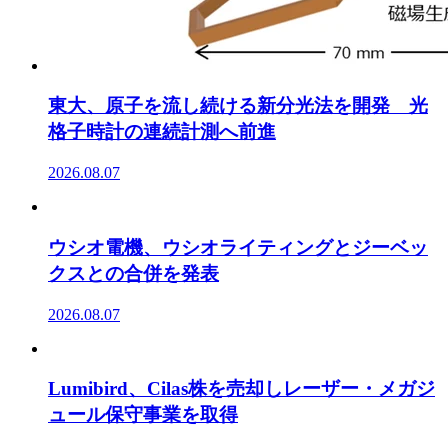
東大、原子を流し続ける新分光法を開発 光
格子時計の連続計測へ前進
2026.08.07
ウシオ電機、ウシオライティングとジーベッ
クスとの合併を発表
2026.08.07
Lumibird、Cilas株を売却しレーザー・メガジ
ュール保守事業を取得