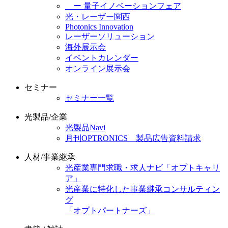
ー 量子イノベーションフェア
光・レーザー関西
Photonics Innovation
レーザーソリューション
海外展示会
イベントカレンダー
オンライン展示会
セミナー
セミナー一覧
光製品/企業
光製品Navi
月刊OPTRONICS 製品広告資料請求
人材/事業継承
光産業専門求職・求人ナビ「オプトキャリ
ア」
光産業に特化した事業継承コンサルティン
グ
「オプトパートナーズ」