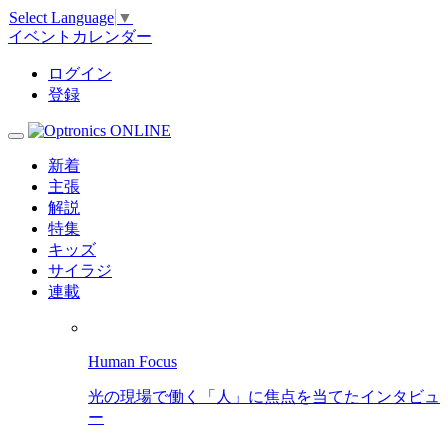
Select Language
▼
イベントカレンダー
ログイン
登録
新着
主張
解説
特集
キッズ
サイラジ
連載
Human Focus
光の現場で働く「人」に焦点を当てたインタビュ
ー