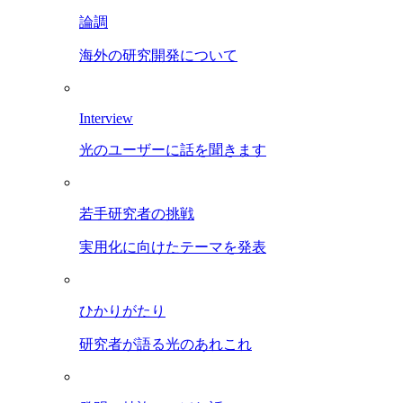
論調
海外の研究開発について
Interview
光のユーザーに話を聞きます
若手研究者の挑戦
実用化に向けたテーマを発表
ひかりがたり
研究者が語る光のあれこれ