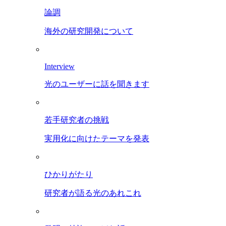
論調
海外の研究開発について
Interview
光のユーザーに話を聞きます
若手研究者の挑戦
実用化に向けたテーマを発表
ひかりがたり
研究者が語る光のあれこれ