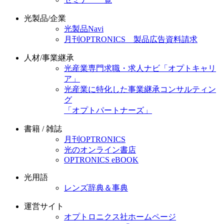
光製品/企業
光製品Navi
月刊OPTRONICS 製品広告資料請求
人材/事業継承
光産業専門求職・求人ナビ「オプトキャリ
ア」
光産業に特化した事業継承コンサルティン
グ
「オプトパートナーズ」
書籍 / 雑誌
月刊OPTRONICS
光のオンライン書店
OPTRONICS eBOOK
光用語
レンズ辞典＆事典
運営サイト
オプトロニクス社ホームページ