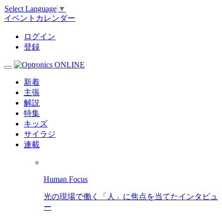
Select Language
▼
イベントカレンダー
ログイン
登録
新着
主張
解説
特集
キッズ
サイラジ
連載
Human Focus
光の現場で働く「人」に焦点を当てたインタビュ
ー