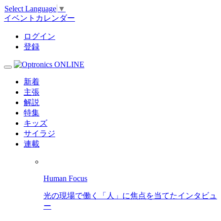
Select Language
▼
イベントカレンダー
ログイン
登録
新着
主張
解説
特集
キッズ
サイラジ
連載
Human Focus
光の現場で働く「人」に焦点を当てたインタビュ
ー