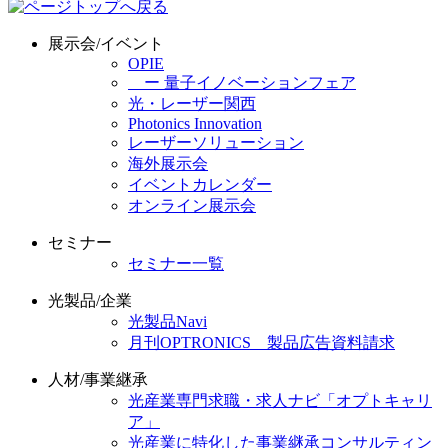
展示会/イベント
OPIE
ー 量子イノベーションフェア
光・レーザー関西
Photonics Innovation
レーザーソリューション
海外展示会
イベントカレンダー
オンライン展示会
セミナー
セミナー一覧
光製品/企業
光製品Navi
月刊OPTRONICS 製品広告資料請求
人材/事業継承
光産業専門求職・求人ナビ「オプトキャリ
ア」
光産業に特化した事業継承コンサルティン