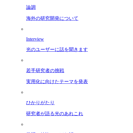
論調
海外の研究開発について
Interview
光のユーザーに話を聞きます
若手研究者の挑戦
実用化に向けたテーマを発表
ひかりがたり
研究者が語る光のあれこれ