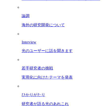
論調
海外の研究開発について
Interview
光のユーザーに話を聞きます
若手研究者の挑戦
実用化に向けたテーマを発表
ひかりがたり
研究者が語る光のあれこれ