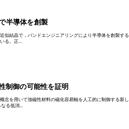
で半導体を創製
近似結晶で，バンドエンジニアリングにより半導体を創製する
る。正...
性制御の可能性を証明
概念を用いて強磁性材料の磁化容易軸を人工的に制御する新し
る低消...