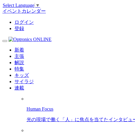
Select Language
▼
イベントカレンダー
ログイン
登録
新着
主張
解説
特集
キッズ
サイラジ
連載
Human Focus
光の現場で働く「人」に焦点を当てたインタビュ