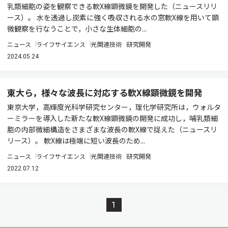
乳類細胞の姿を観察できる軟X線顕微鏡を開発した（ニュースリリ
ース）。 水を透過し炭素に強く吸収される水の窓軟X線を用いて顕
微観察を行なうことで，小さな生体細胞の...
ニュース
ライフサイエンス
光関連技術
研究開発
2024.05.24
東大ら，様々な波長に対応する軟X線顕微鏡を開発
東京大学，高輝度光科学研究センター，理化学研究所は，ウォルタ
ーミラーを導入した新たな軟X線顕微鏡の開発に成功し，哺乳類細
胞の内部微細構造をさまざまな波長の軟X線で捉えた（ニュースリ
リース）。 軟X線は極端に短い波長のため...
ニュース
ライフサイエンス
光関連技術
研究開発
2022.07.12
1