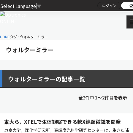
Select Language
▼
ログイン
登
HOME
タグ : ウォルターミラー
ウォルターミラー
ウォルターミラーの記事一覧
全2件中
1〜2件目を表示
東大ら，XFELで生体観察できる軟X線顕微鏡を開発
東京大学，理化学研究所，高輝度光科学研究センターは，生きた哺