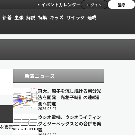
イベントカレンダー
ログイン
登録
新着
主張
解説
特集
キッズ
サイラジ
連載
新着ニュース
東大、原子を流し続ける新分光
法を開発 光格子時計の連続計
測へ前進
2026.08.07
ウシオ電機、ウシオライティン
グとジーベックスとの合併を発
目を表示
表