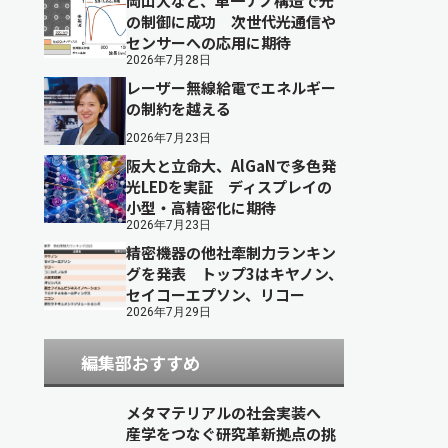
岡山大など、単一ナノ構造で光
の制御に成功 次世代光通信や
センサーへの応用に期待
2026年7月28日
レーザー無線給電でエネルギー
の制約を越える
2026年7月23日
阪大と立命大、AlGaNで多色発
光LEDを実証 ディスプレイの
小型・高精密化に期待
2026年7月23日
精密機器の他社牽制力ランキン
グを発表 トップ3はキヤノン、
セイコーエプソン、リコー
2026年7月29日
編集部おすすめ
メタマテリアルの社会実装へ
産学をつなぐ研究革新拠点の挑