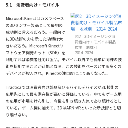
5.1 消費者向け・モバイル
MicrosoftKinectはカメラベース
の3Dセンサー製品として最初の
成功例と言えるだろう。一般向け
図2 3Dイメージング消
に3D技術の力を示した功績は大
費者向け・モバイル製品
きいだろう。MicrosoftKinectソ
市場 地域別
フトウェア開発キット（SDK）を
2014−2024
利用すれば消費者社向け製品，モバイル以外でも簡単に同様の技
術を採用することが可能となる。この技術をベースとする多くの
デバイスが投入され，Kinectの注目度はより高くなった。
Tracticaでは消費者向け製品及びモバイルデバイスが3D技術の
応用先として最も潜在性が高いと評価している。中でもゲーム用
の応用が市場をけん引し，今後も引き続き人気であり続けるとし
ている。ゲーム機に加えて，3DはARやVRといった新技術とも切
り離せない。