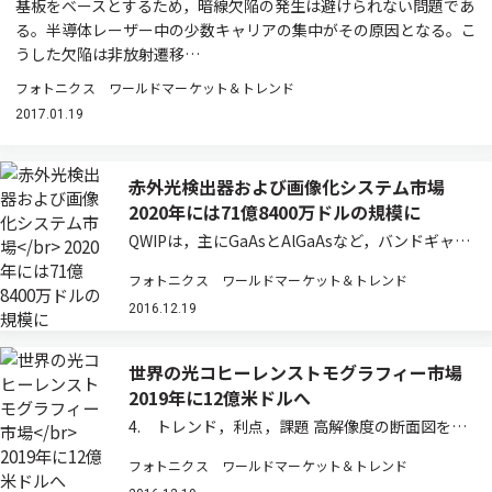
基板をベースとするため，暗線欠陥の発生は避けられない問題であ
る。半導体レーザー中の少数キャリアの集中がその原因となる。こ
うした欠陥は非放射遷移…
フォトニクス ワールドマーケット＆トレンド
2017.01.19
赤外光検出器および画像化システム市場
2020年には71億8400万ドルの規模に
QWIPは，主にGaAsとAlGaAsなど，バンドギャッ
プの異なる半導体の積層構造により形成される量
フォトニクス ワールドマーケット＆トレンド
子井戸を利用する。QWIPが対象とする波長領域
は長波長である。量子井戸の素材，構造により対
2016.12.19
象波長の調整が可能である。最大…
世界の光コヒーレンストモグラフィー市場
2019年に12億米ドルへ
4. トレンド，利点，課題 高解像度の断面図を提
供するOCTは，生体組織及びその他材料の微細構
フォトニクス ワールドマーケット＆トレンド
造情報を非侵襲的に得る手段として有望な技術で