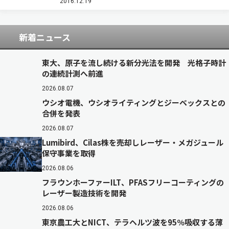
ある。医学分野，特に診断検査では，この革新的
2016.12.19
な技術が幅広く用いられている。一方，芸…
新着ニュース
東大、原子を流し続ける新分光法を開発 光格子時計
の連続計測へ前進
2026.08.07
ウシオ電機、ウシオライティングとジーベックスとの
合併を発表
2026.08.07
Lumibird、Cilas株を売却しレーザー・メガジュール
保守事業を取得
2026.08.06
フラウンホーファーILT、PFASフリーコーティングの
レーザー製造技術を開発
2026.08.06
東京農工大とNICT、テラヘルツ波を95％吸収する薄