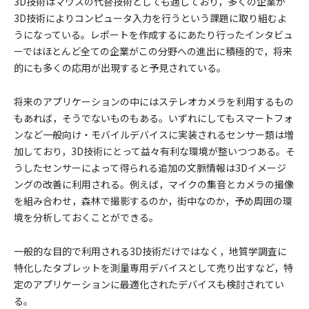
3D技術はマウスの代替技術としても適しており，多くの企業が
3D技術によりコンピュータ入力を行うという課題に取り組むよ
うになっている。レポートを作成するにあたり行ったインタビュ
ーではほとんど全ての企業がこの分野への進出に積極的で，将来
的にも多くの応用が出現すると予見されている。
将来のアプリケーションの中にはステレオカメラを利用するもの
もあれば，そうでないものもある。いずれにしてもスマートフォ
ンなど一般向け・モバイルデバイスに実装されるセンサー類は増
加しており，3D技術にとって益々有利な環境が整いつつある。そ
うしたセンサーによって得られる追加の文脈情報は3Dイメージ
ングの改善に利用される。例えば，マイクの集音とカメラの撮像
を組み合わせ，森林で撮影するのか，街中なのか，予め周囲の環
境を分析しておくことができる。
一般的な目的で利用される3D技術だけではなく，地質学調査に
特化したタブレットを測量専用デバイスとして売り出すなど，特
定のアプリケーションに最適化されたデバイスも検討されてい
る。