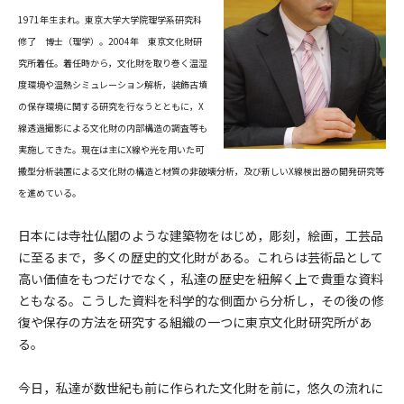
1971年生まれ。東京大学大学院理学系研究科
修了 博士（理学）。2004年 東京文化財研
究所着任。着任時から，文化財を取り巻く温湿
度環境や温熱シミュレーション解析，装飾古墳
の保存環境に関する研究を行なうとともに，X
線透過撮影による文化財の内部構造の調査等も
実施してきた。現在は主にX線や光を用いた可
搬型分析装置による文化財の構造と材質の非破壊分析，及び新しいX線検出器の開発研究等
を進めている。
日本には寺社仏閣のような建築物をはじめ，彫刻，絵画，工芸品
に至るまで，多くの歴史的文化財がある。これらは芸術品として
高い価値をもつだけでなく，私達の歴史を紐解く上で貴重な資料
ともなる。こうした資料を科学的な側面から分析し，その後の修
復や保存の方法を研究する組織の一つに東京文化財研究所があ
る。
今日，私達が数世紀も前に作られた文化財を前に，悠久の流れに