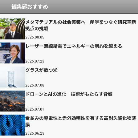
編集部おすすめ
メタマテリアルの社会実装へ 産学をつなぐ研究革新
拠点の挑戦
2026.08.05
レーザー無線給電でエネルギーの制約を越える
2026.07.23
グラスが放つ光
2026.07.08
ドローンとAIの進化 技術がもたらす脅威
2026.07.01
金並みの導電性と赤外透明性を有する高耐久酸化物薄
膜
2026.06.23