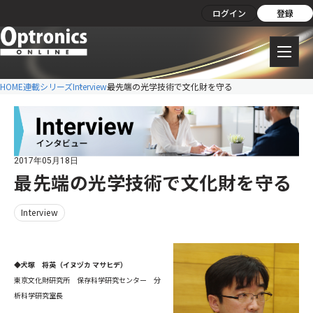
ログイン
登録
HOME
連載シリーズ
Interview
最先端の光学技術で文化財を守る
2017年05月18日
最先端の光学技術で文化財を守る
Interview
◆犬塚 将英（イヌヅカ マサヒデ）
東京文化財研究所 保存科学研究センター 分
析科学研究室長