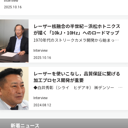
Interview
2025.10.16
レーザー核融合の半世紀－浜松ホトニクス
が描く「10kJ・10Hz」へのロードマップ
1970年代のストリークカメラ開発から始まった
同社のレーザー核融合との縁。大阪大学レーザー
Interview
科学研究所との共同研究，200–300J級・10Hz動
作を実証した近年の進展，そして2028年～2040
2025.10.16
年を見据えたロードマップま…
レーザーを使いこなし，品質保証に繋げる
加工プロセス開発が重要
◆白井秀彰（シライ ヒデアキ） ㈱デンソー 先
進プロセス研究部 機能創成研究2室 担当次長／
Interview
工学博士（大阪大学） 【経歴】1969年生まれ。
日本電装㈱（現 ㈱デンソー）入社後，生産技術
2024.08.12
開発部門に配属し，一貫して接合分野に…
新着ニュース