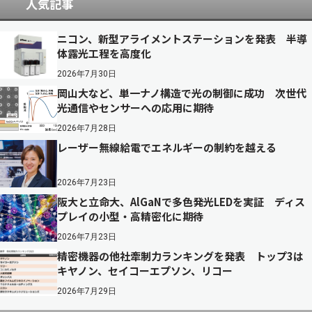
人気記事
ニコン、新型アライメントステーションを発表 半導
体露光工程を高度化
2026年7月30日
岡山大など、単一ナノ構造で光の制御に成功 次世代
光通信やセンサーへの応用に期待
2026年7月28日
レーザー無線給電でエネルギーの制約を越える
2026年7月23日
阪大と立命大、AlGaNで多色発光LEDを実証 ディス
プレイの小型・高精密化に期待
2026年7月23日
精密機器の他社牽制力ランキングを発表 トップ3は
キヤノン、セイコーエプソン、リコー
2026年7月29日