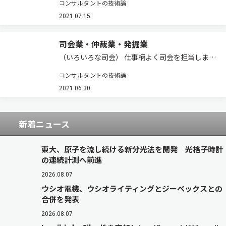
コンサルタントの技術論
わったことがあります。語呂が良かったためか今
でも覚えています。二つの言葉は十分に日本語化
2021.07.15
していますので，「論評」や「約束」よりはカ…
司会業・仲裁業・発掘業
（いろいろな司会） 仕事柄よく司会を担当しまし
た。座談会の司会，講演会や勉強会の司会もあり
コンサルタントの技術論
ました。個人的には結婚式の司会もやりました。
最も多かったのは，コンサルテーションのワーキ
2021.06.30
ンググループ作業での司会でした。 この場合…
新着ニュース
東大、原子を流し続ける新分光法を開発 光格子時計
の連続計測へ前進
2026.08.07
ウシオ電機、ウシオライティングとジーベックスとの
合併を発表
2026.08.07