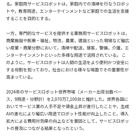
る。家庭用サービスロボットは，家庭内での清掃を行なうロボッ
トや，教育用途，エンターテインメントなど家庭での生活を支援
することを目的とする。
一方，専門的なサービスを提供する業務用サービスロボットは，
商業施設や医療・福祉，物流，農業，建設といった現場など幅広
い産業・商業分野において，清掃や配送，接客，警備，介護，エ
ンターテインメントといった多様な用途で活用されている。 こ
のように，サービスロボットは人間の生活をより便利かつ安全に
する役割を担っており，社会における様々な場面でその重要性が
高まっている。
​2024年のサービスロボット世界市場（メーカー出荷台数ベー
ス，9用途・分野計）を2,070万7,100台と推計した。世界各国に
おいてサービス業の人手不足や賃金上昇が進行したことや，生成
AIの進化により幅広い用途でロボット性能が向上したこと，導入
拡大による費用対効果の向上などを要因として，サービスロボッ
トの普及につながる結果となったという。