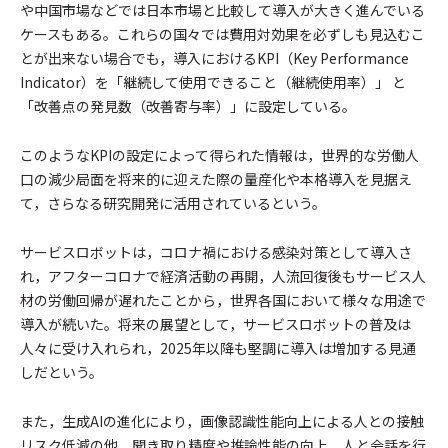
や中国市場などでは日本市場と比較して導入が大きく進んでいる
ケースもある。これらの国々では費用対効果を必ずしも見込むこ
とが出来ない場合でも，導入におけるKPI（Key Performance
Indicator）を「継続して使用できること（継続使用率）」 と
「改善点の発見数（改善寄与率）」に設定している。
このようなKPIの設定によって得られた情報は，世界的な労働人
口の減少局面を将来的に迎えた際の量産化や本格導入を見据え
て，さらなる研究開発に活用されているという。
サービスロボットは，コロナ禍における感染対策として導入さ
れ，アフターコロナで経済活動の再開，人流回復後もサービス人
材の労働回帰が遅れたことから，世界各国において様々な用途で
導入が続いた。将来の展望として，サービスロボットの普及は
人々に受け入れられ，2025年以降も堅調に導入は増加する見通
しだという。
また，生成AIの進化により，画像認識性能向上による人との接触
リスク低減の他，聞き取り精度や推論性能の向上，人と会話を行