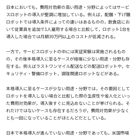
日本においても，費用対効果の高い用途・分野によってはサービ
スロボットの導入が堅調に増加している。例えば，配膳・下げ膳
ロボットでは導入条件によっての違いはあるものの，飲食店にお
いて従業員を追加で1人雇用する場合と比較して，ロボット1台を
導入した場合では月額30万円以上のコストが低減される。
一方で，サービスロボットの中には実証実験は実施されるもの
の，その後本格導入に至るケースが極端に少ない用途・分野も存
在する。例えばラストワンマイル配送などの配送ロボットや，セ
キュリティ・警備ロボット，調理関連ロボットなどがある。
本格導入に至るケースが少ない用途・分野では，その要因として
ロボットを導入しない場合と比較した際の生産性や省人化といっ
た費用対効果が，導入後すぐに見込めないことが挙げられる。そ
れだけではないケースも存在するだろうが，費用対効果が少なく
とも一因になっていることがほとんどだとしている。
日本で本格導入が進んでいない用途・分野であっても，米国市場