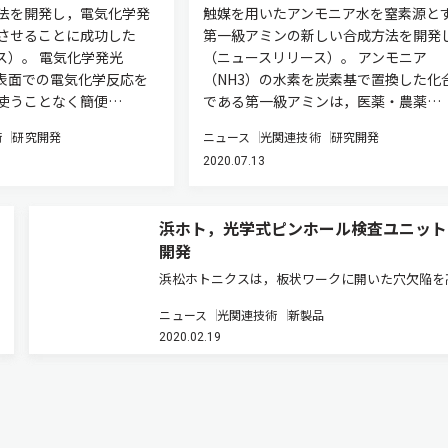
法を開発し，電気化学発
触媒を用いたアンモニア水を窒素源と
させることに成功した
第一級アミンの新しい合成方法を開発
ス）。 電気化学発光
（ニュースリリース）。 アンモニア
極表面での電気化学反応を
（NH3）の水素を炭素基で置換した化
使うことなく簡便…
である第一級アミンは，医薬・農薬…
術
研究開発
ニュース
光関連技術
研究開発
2020.07.13
浜ホト，光学式ピンホール検査ユニット
開発
浜松ホトニクスは，板状ワークに開いた穴欠陥を
に検出できる「ピンホール検査ユニット C15477
ニュース
光関連技術
新製品
開発した（ニュースリリース）。価格はユニット
2020.02.19
で520万円。 この製品は，大面積の板状ワークの
1μmまでの穴欠陥…