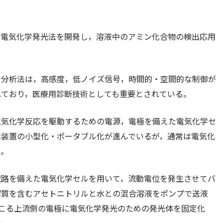
い電気化学発光法を開発し，溶液中のアミン化合物の検出応用
く分析法は，高感度，低ノイズ信号，時間的・空間的な制御が
れており，医療用診断技術としても重要とされている。
電気化学反応を駆動するための電源，電極を備えた電気化学セ
は装置の小型化・ポータブル化が進んでいるが，通常は電気化
る。
流路を備えた電気化学セルを用いて，流動電位を発生させてバ
解質を含むアセトニトリルと水との混合溶液をポンプで送液
起こる上流側の電極に電気化学発光のための発光体を固定化