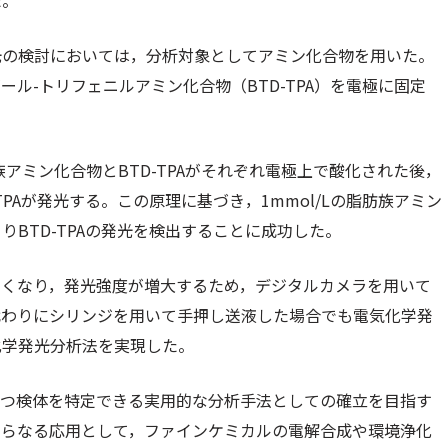
た。
光の検討においては，分析対象としてアミン化合物を用いた。
ル-トリフェニルアミン化合物（BTD-TPA）を電極に固定
アミン化合物とBTD-TPAがそれぞれ電極上で酸化された後，
PAが発光する。この原理に基づき，1mmol/Lの脂肪族アミン
BTD-TPAの発光を検出することに成功した。
きくなり，発光強度が増大するため，デジタルカメラを用いて
代わりにシリンジを用いて手押し送液した場合でも電気化学発
化学発光分析法を実現した。
持つ検体を特定できる実用的な分析手法としての確立を目指す
さらなる応用として，ファインケミカルの電解合成や環境浄化