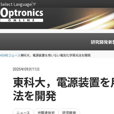
Select Language
▼
研究開発
新
HOME
ニュース
東科大，電源装置を用いない電気化学発光法を開発
2025年09月11日
東科大，電源装置を
法を開発
ニュース
光関連技術
研究開発