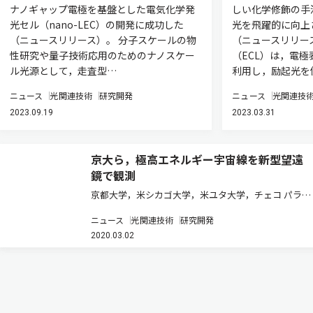
ナノギャップ電極を基盤とした電気化学発
しい化学修飾の手
光セル（nano-LEC）の開発に成功した
光を飛躍的に向上
（ニュースリリース）。 分子スケールの物
（ニュースリリー
性研究や量子技術応用のためのナノスケー
（ECL）は，電
ル光源として，走査型…
利用し，励起光を
ニュース
光関連技術
研究開発
ニュース
光関連技
2023.09.19
2023.03.31
京大ら，極高エネルギー宇宙線を新型望遠
鏡で観測
京都大学，米シカゴ大学，米ユタ大学，チェコ パラツ
キー大学，豪アデレード大学の研究グループは，極高
ニュース
光関連技術
研究開発
エネルギー宇宙線による次世代の天文学「極高エネル
2020.03.02
ギー宇宙線天文学」を切り拓くために，新型宇宙線望
遠鏡を開発し，この新型望遠…