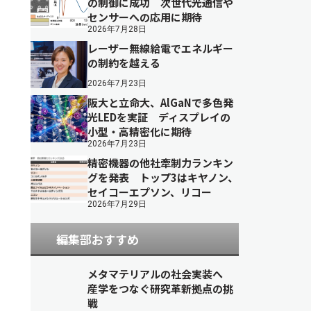
の制御に成功 次世代光通信や
センサーへの応用に期待
2026年7月28日
レーザー無線給電でエネルギー
の制約を越える
2026年7月23日
阪大と立命大、AlGaNで多色発
光LEDを実証 ディスプレイの
小型・高精密化に期待
2026年7月23日
精密機器の他社牽制力ランキン
グを発表 トップ3はキヤノン、
セイコーエプソン、リコー
2026年7月29日
編集部おすすめ
メタマテリアルの社会実装へ
産学をつなぐ研究革新拠点の挑
戦