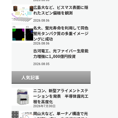
2026.08.06
広島大など、ビスマス表面に隠
れたスピン偏極を観測
2026.08.06
名大、蛍光寿命を利用して同色
蛍光タンパク質の多重イメージ
ングに成功
2026.08.06
古河電工、光ファイバー生産能
力増強に1,000億円投資
2026.08.05
人気記事
ニコン、新型アライメントステ
ーションを発表 半導体露光工
程を高度化
2026年7月30日
岡山大など、単一ナノ構造で光