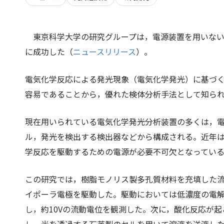
東京科学大学の研究グループは，電源装置を用いな
に成功した（
ニュースリリース
）。
電気化学反応による発光現象（電気化学発光）に基づ
容易であることから，優れた検体分析手法として知ら
現在用いられている電気化学発光分析装置の多くは，
ル，発光を検出する検出器などから構成される。近年
学反応を駆動するための電源が必要不可欠となってい
この研究では，樹脂モノリス製多孔質材料を充填した
イポーラ電極を駆動した。駆動においては低濃度の電
し，約10Vの流動電位を観測した。次に，酸化反応が