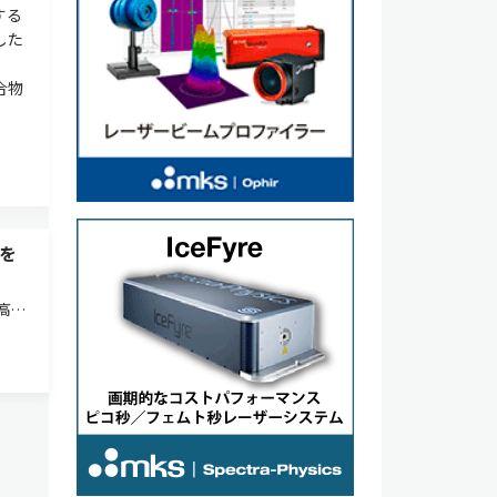
する
した
合物
を
高速
」を
一式
直径