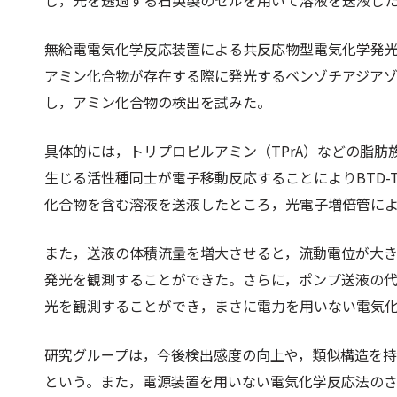
し，光を透過する石英製のセルを用いて溶液を送液し
無給電電気化学反応装置による共反応物型電気化学発
アミン化合物が存在する際に発光するベンゾチアジアゾー
し，アミン化合物の検出を試みた。
具体的には，トリプロピルアミン（TPrA）などの脂肪族
生じる活性種同士が電子移動反応することによりBTD-T
化合物を含む溶液を送液したところ，光電子増倍管により
また，送液の体積流量を増大させると，流動電位が大
発光を観測することができた。さらに，ポンプ送液の
光を観測することができ，まさに電力を用いない電気
研究グループは，今後検出感度の向上や，類似構造を
という。また，電源装置を用いない電気化学反応法の