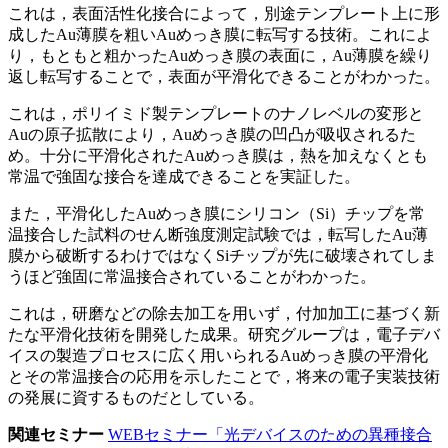
これは，表面活性化接合によって，別途テンプレート上に形
成したAu薄膜を粗いAuめっき膜に転写する技術。これによ
り，もともと粗かったAuめっき膜の表面に，Au薄膜を繰り
返し転写することで，表面が平滑化できることがわかった。
これは，ポリイミド製テンプレートのナノレベルの変形と
Auの原子拡散により，Auめっき膜の凹凸が吸収されるた
め。十分に平滑化されたAuめっき膜は，熱を加えなくとも
常温で強固な接合を達成できることを実証した。
また，平滑化したAuめっき膜にシリコン（Si）チップを常
温接合した試料のせん断強度測定試験では，転写したAu薄
膜から破断するわけではなくSiチップが先に破壊されてしま
うほど強固に常温接合されていることがわかった。
これは，研磨などの除去加工を用いず，付加加工に基づく新
たな平滑化技術を開発した成果。研究グループは，電子デバ
イスの製造プロセスに広く用いられるAuめっき膜の平滑化
とその常温接合の応用を示したことで，将来の電子実装技術
の発展に資するものだとしている。
関連セミナー
WEBセミナー「光デバイスのための異種接合