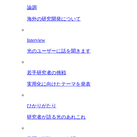
論調
海外の研究開発について
Interview
光のユーザーに話を聞きます
若手研究者の挑戦
実用化に向けたテーマを発表
ひかりがたり
研究者が語る光のあれこれ