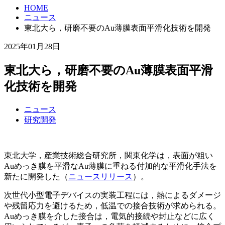
HOME
ニュース
東北大ら，研磨不要のAu薄膜表面平滑化技術を開発
2025年01月28日
東北大ら，研磨不要のAu薄膜表面平滑
化技術を開発
ニュース
研究開発
東北大学，産業技術総合研究所，関東化学は，表面が粗い
Auめっき膜を平滑なAu薄膜に重ねる付加的な平滑化手法を
新たに開発した（
ニュースリリース
）。
次世代小型電子デバイスの実装工程には，熱によるダメージ
や残留応力を避けるため，低温での接合技術が求められる。
Auめっき膜を介した接合は，電気的接続や封止などに広く