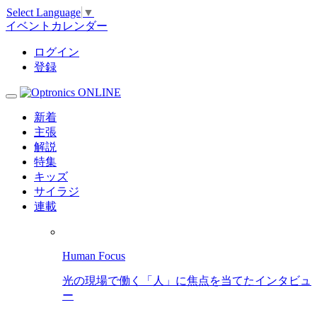
Select Language
▼
イベントカレンダー
ログイン
登録
新着
主張
解説
特集
キッズ
サイラジ
連載
Human Focus
光の現場で働く「人」に焦点を当てたインタビュ
ー