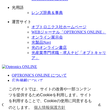
光用語
レンズ辞典＆事典
運営サイト
オプトロニクス社ホームページ
WEBジャーナル「OPTRONICS ONLINE」
オンライン展示会
光製品Navi
光のオンライン書店
光産業専門求職・求人ナビ「オプトキャリ
ア」
OPTRONICS ONLINE について
広告掲載について
運営会社
このサイトでは、サイトの改善や一部コンテン
個人情報
ツを提供するためCookieを利用します。サイト
光関連リンク集
を利用することで、Cookieの使用に同意するも
Copyright (C) 2025 The Optronics Co., Ltd. All rights reserved.
のとします。
個人情報保護方針