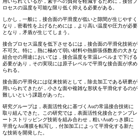
用いられているが，素子への負荷を軽減するために，接合プ
ロセスの温度を可能な限り低く抑える必要がある。
しかし，一般に，接合面の平滑度が低いと隙間が生じやすく
なり，密着性を上げるためには，より高い温度や圧力が必要
となり，矛盾が生じてしまう。
接合プロセス温度を低下させるには，接合面の平滑化技術が
不可欠。特に，熱に極めて弱い材料や熱膨張係数差の大きな
組合せの用途においては，接合温度を常温レベルまで下げる
必要があり，その実現には原子レベルで平滑な接合面が求め
られる。
接合面の平滑化には従来技術として，除去加工である研磨が
用いられてきたが，小さな面や複雑な形状を平滑化するのが
難しいという課題があった。
研究グループは，表面活性化に基づくAuの常温接合技術に
取り組んできた。この研究では，表面活性化接合とテンプレ
ートストリッピング技術を組み合わせ，粗いAuめっき膜に
平滑なAu薄膜を転写し，付加加工によって平滑化する新た
な技術を開発した。