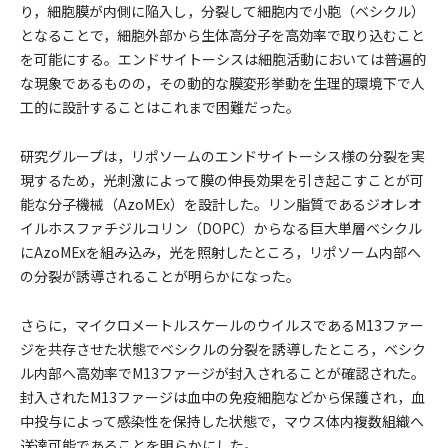
り，細胞膜が内側に陥入し，分裂して細胞内で小胞（ベシクル）
となることで，細胞外部から生体高分子を高効率で取り込むこと
を可能にする。エンドサイトーシスは細胞活動においては普遍的
な現象であるものの，その動的な膜変形挙動を生理的環境下で人
工的に設計することはこれまで困難だった。
研究グループは，リポソームのエンドサイトーシス様の分裂を実
現するため，光刺激によって膜の伸長効果を引き起こすことが可
能な分子機械（AzoMEx）を設計した。リン脂質であるジオレオ
イルホスファチジルコリン（DOPC）からなる巨大単層ベシクル
にAzoMExを組み込み，光を照射したところ，リポソーム内部へ
の分裂が誘導されることが明らかになった。
さらに，マイクロメートルスケールのウイルスであるM13ファー
ジを共存させた状態でベシクルの分裂を誘導したところ，ベシク
ル内部へ高効率でM13ファージが封入されることが確認された。
封入されたM13ファージは血中の免疫細胞などから保護され，血
中投与によって感染性を保持した状態で，マウス体内複数組織へ
送達可能であることを明らかにした。