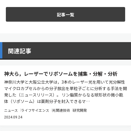
記事一覧
関連記事
神大ら，レーザーでリポソームを捕集・分解・分析
神奈川大学と大阪公立大学は，3本のレーザー光を用いて光分解性
マイクロカプセルからの分子放出を単粒子ごとに分析する手法を開
発した（ニュースリリース）。 リン脂質からなる球形状の微小胞
体（リポソーム）は薬剤分子を封入できるマ…
ニュース
ライフサイエンス
光関連技術
研究開発
2024.09.24