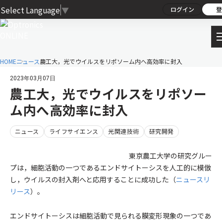
Select Language
▼
ログイン
登
HOME
ニュース
農工大，光でウイルスをリポソーム内へ高効率に封入
2023年03月07日
農工大，光でウイルスをリポソー
ム内へ高効率に封入
ニュース
ライフサイエンス
光関連技術
研究開発
東京農工大学の研究グルー
プは，細胞活動の一つであるエンドサイトーシスを人工的に模倣
し，ウイルスの封入剤へと応用することに成功した（
ニュースリ
リース
）。
エンドサイトーシスは細胞活動で見られる膜変形現象の一つであ