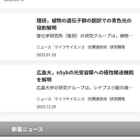
理研，植物の遺伝子群の翻訳での青色光の
役割解明
理化学研究所（理研）の研究グループは，植物で
は，翻訳装置であるリボソームの生合成などに関
ニュース
ライフサイエンス
光関連技術
研究開発
わる遺伝子群の翻訳の活性化に「青色光を情報と
して正常に伝達する機能」と「正常な葉緑体機
2023.01.23
能」の両方が必要であることを明らかにした（ニ
ュ…
広島大，nSybの光受容膜への極性輸送機能
を解明
広島大学の研究グループは，シナプス小胞の融合
に関与することが知られていた膜融合因子
ニュース
ライフサイエンス
光関連技術
研究開発
SNAREの1つであるnSybが，光受容膜への極性輸
送にも関わることを明らかにした（ニュースリリ
2022.12.20
ース）。 生体内で機能する細胞の多くは極性…
新着ニュース