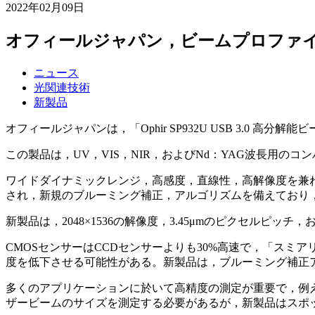
2022年02月09日
オフィールジャパン，ビームプロファ
ニュース
光関連技術
新製品
オフィールジャパンは，「Ophir SP932U USB 3.0 高
この製品は，UV，VIS，NIR，およびNd：YAG波長用
ワイドダイナミックレンジ，高感度，直線性，高解像度を兼ね備
され，新規のブルーミング補正，アルゴリズムを備えており，材
新製品は，2048×1536の解像度，3.45μmのピクセル
CMOSセンサーはCCDセンサーよりも30%高速で，「スミア
度を低下させる可能性がある。新製品は，ブルーミング補正
多くのアプリケーションに於いて高精度の測定が重要で，例え
ザービームのサイズを測定する必要があるが，新製品はスポ