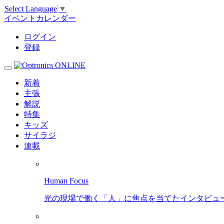
Select Language
▼
イベントカレンダー
ログイン
登録
新着
主張
解説
特集
キッズ
サイラジ
連載
Human Focus
光の現場で働く「人」に焦点を当てたインタビュ