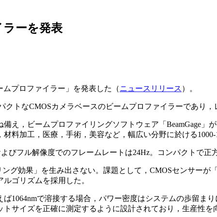
イラーを発表
分解能ビームプロファイラー」を発表した（
ニュースリリース
）。
のコンパクトなCMOSカメラベースのビームプロファイラーであり
え，ビームプロファイリングソフトウェア「BeamGage」が
料加工，医療，手術，美容など，幅広い分野に於ける1000-1
ピッチ，およびフル解像度でのフレームレートは24Hz。コンパク
リング効果」を生み出さない。課題として，CMOSセンサーが「ブ
アルゴリズムを採用した。
ば1064nmで溶接する場合，パワー密度はシステムの歩留ま
ットサイズを正確に測定するように設計されており，生産性を